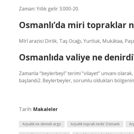
Zaman: Yıllık gelir 3.000-20.
Osmanlı’da miri topraklar n
Mîrî arazisi Dirlik, Taş Ocağı, Yurtluk, Mukâtaa, P
Osmanlıda valiye ne denirdi
Zamanla “beylerbeyi” terimi “vilayet” unvanı olarak,
başlandı2. Beylerbeyler, sorumlu oldukları bölgenin m
Tarih:
Makaleler
Arpalık ne demek argo
Arpalık toprak nedir Osmanlı
Ar