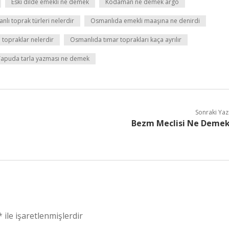
Eski dilde emekli ne demek
Kodaman ne demek argo
lı toprak türleri nelerdir
Osmanlıda emekli maaşına ne denirdi
 topraklar nelerdir
Osmanlıda tımar toprakları kaça ayrılır
Tapuda tarla yazması ne demek
Sonraki Yaz
Bezm Meclisi Ne Deme
*
ile işaretlenmişlerdir