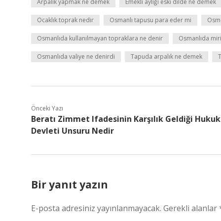
Arpalık yapmak ne demek
Emekli aylığı eski dilde ne demek
Ocaklık toprak nedir
Osmanlı tapusu para eder mi
Osman
Osmanlıda kullanılmayan topraklara ne denir
Osmanlıda miri
Osmanlıda valiye ne denirdi
Tapuda arpalık ne demek
Önceki Yazı
Beratı Zimmet Ifadesinin Karşılık Geldiği Hukuk
Devleti Unsuru Nedir
Bir yanıt yazın
E-posta adresiniz yayınlanmayacak.
Gerekli alanlar