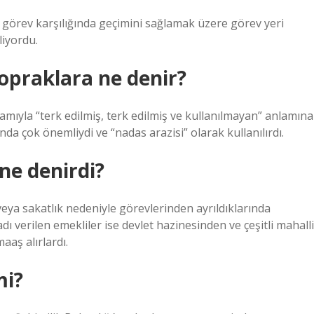
r görev karşılığında geçimini sağlamak üzere görev yeri
liyordu.
opraklara ne denir?
lamıyla “terk edilmiş, terk edilmiş ve kullanılmayan” anlamına
da çok önemliydi ve “nadas arazisi” olarak kullanılırdı.
ne denirdi?
veya sakatlık nedeniyle görevlerinden ayrıldıklarında
dı verilen emekliler ise devlet hazinesinden ve çeşitli mahalli
aş alırlardı.
mi?