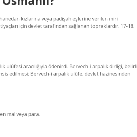
r Osmanlı?
hanedan kızlarına veya padişah eşlerine verilen miri
htiyaçları için devlet tarafından sağlanan topraklardır. 17-18.
k ulûfesi aracılığıyla ödenirdi. Bervech-i arpalık dirliği, belirl
ahsis edilmesi; Bervech-i arpalık ulûfe, devlet hazinesinden
len mal veya para.