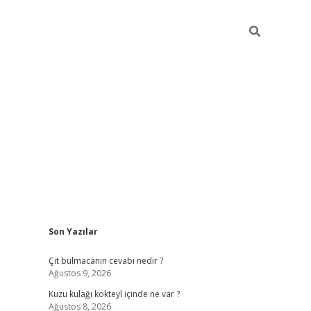
Sidebar
Son Yazılar
piabella günce
Çit bulmacanın cevabı nedir ?
Ağustos 9, 2026
Kuzu kulağı kokteyl içinde ne var ?
Ağustos 8, 2026