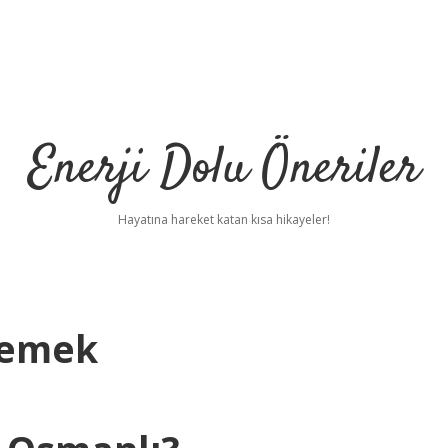
Enerji Dolu Öneriler
Hayatına hareket katan kısa hikayeler!
Demek