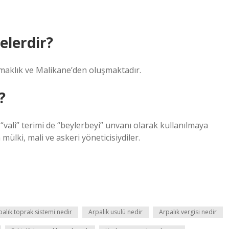
elerdir?
aşmaklık ve Malikane’den oluşmaktadır.
?
 “vali” terimi de “beylerbeyi” unvanı olarak kullanılmaya
ülki, mali ve askeri yöneticisiydiler.
palık toprak sistemi nedir
Arpalık usulü nedir
Arpalık vergisi nedir