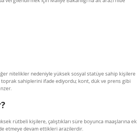
nda vergilendirmek için Maliye Bakanlığı’na ait arazi hibe
r nitelikler nedeniyle yüksek sosyal statüye sahip kişilere
 toprak sahiplerini ifade ediyordu; kont, dük ve prens gibi
enzer.
r?
üksek rütbeli kişilere, çalıştıkları süre boyunca maaşlarına ek
de etmeye devam ettikleri arazilerdir.