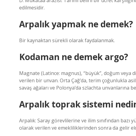
D. Mukataa arazisi: Tarımı belirli bir ücret karşılığı
edilmesidir.
Arpalık yapmak ne demek?
Bir kaynaktan sürekli olarak faydalanmak.
Kodaman ne demek argo?
Magnate (Latince: magnus), “büyük”, doğum veya diğe
verilen bir unvan. Orta Çağ’da, terim çoğunlukla asil
savaş ağaları ve Polonya’da szlachta unvanlarına b
Arpalık toprak sistemi nedi
Arpalık: Saray görevlilerine ve ilim sınıfından bazı y
olarak verilen ve emekliliklerinden sonra da gelir el