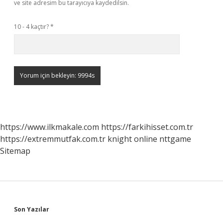
ve site adresim bu tarayıcıya kaydedilsin.
10 - 4 kaçtır?
*
https://www.ilkmakale.com
https://farkihisset.com.tr
https://extremmutfak.com.tr
knight online
nttgame
Sitemap
Sidebar
Son Yazılar