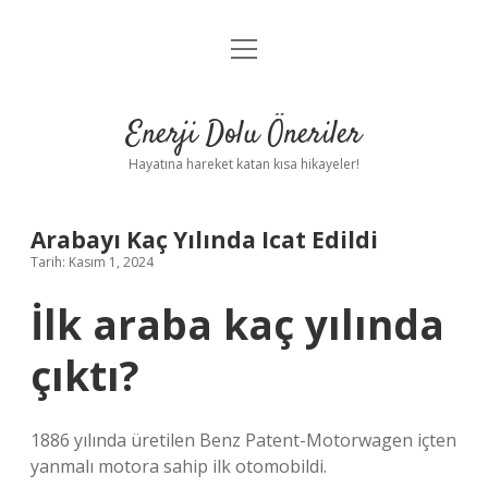
menüyü
Anasayfa
aç
Gizlilik Politikası
Enerji Dolu Öneriler
Yasal Uyarı
Hayatına hareket katan kısa hikayeler!
Hakkımızda
Arabayı Kaç Yılında Icat Edildi
Tarih: Kasım 1, 2024
İlk araba kaç yılında
çıktı?
1886 yılında üretilen Benz Patent-Motorwagen içten
yanmalı motora sahip ilk otomobildi.