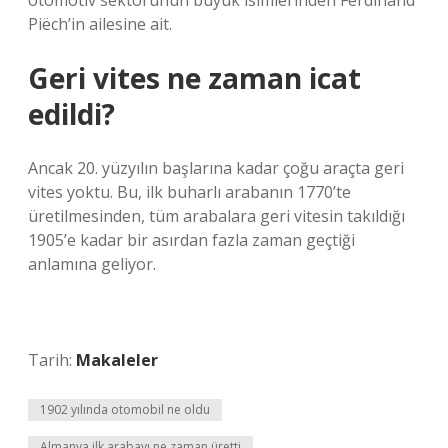
otomotiv sektörünün büyük isimlerinden Ferdinand
Piëch’in ailesine ait.
Geri vites ne zaman icat
edildi?
Ancak 20. yüzyılın başlarına kadar çoğu araçta geri
vites yoktu. Bu, ilk buharlı arabanın 1770’te
üretilmesinden, tüm arabalara geri vitesin takıldığı
1905’e kadar bir asırdan fazla zaman geçtiği
anlamına geliyor.
Tarih:
Makaleler
1902 yılında otomobil ne oldu
Almanya ilk arabayı ne zaman üretti