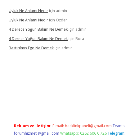
Uyluk Ne Anlamı Nedir
için
admin
Uyluk Ne Anlamı Nedir
için
Özden
4 Derece Yoğun Bakım Ne Demek
için
admin
4 Derece Yoğun Bakım Ne Demek
için
Bora
Bastırılmış Ego Ne Demek
için
admin
 güncel giriş
Reklam ve İletişim:
E-mail:
backlinkpaneli@gmail.com
Teams:
forumhizmeti@gmail.com
Whatsapp: 0262 606 0 726
Telegram: