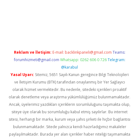
cel giriş
Reklam ve İletişim:
E-mail:
backlinkpaneli@gmail.com
Teams:
forumhizmeti@gmail.com
Whatsapp: 0262 606 0 726
Telegram:
@karabul
Yasal Uyarı:
Sitemiz, 5651 Sayılı Kanun gereğince Bilgi Teknolojileri
ve İletişim Kurumu (BTK) tarafından onaylanmış bir Yer Sağlayıcı
olarak hizmet vermektedir. Bu nedenle, sitedeki içerikleri proaktif
olarak denetleme veya araştırma yükümlülüğümüz bulunmamaktadır.
Ancak, üyelerimiz yazdıkları içeriklerin sorumluluğunu taşımakta olup,
siteye üye olarak bu sorumluluğu kabul etmiş sayılırlar. Bu internet
sitesi, herhangi bir marka, kurum veya şahıs şirketi ile hiçbir bağlantısı
bulunmamaktadır. Sitede yalnızca kendi hazırladığımız makaleler
paylaşılmaktadır. Burada yer alan içerikler haber niteliği taşımamakta