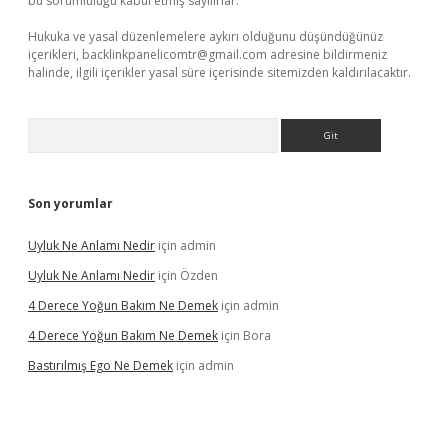
bu sorumluluğu kabul etmiş sayılırlar.
Hukuka ve yasal düzenlemelere aykırı olduğunu düşündüğünüz
içerikleri,
backlinkpanelicomtr@gmail.com
adresine bildirmeniz
halinde, ilgili içerikler yasal süre içerisinde sitemizden kaldırılacaktır.
Arama
Son yorumlar
Uyluk Ne Anlamı Nedir
için
admin
Uyluk Ne Anlamı Nedir
için
Özden
4 Derece Yoğun Bakım Ne Demek
için
admin
4 Derece Yoğun Bakım Ne Demek
için
Bora
Bastırılmış Ego Ne Demek
için
admin