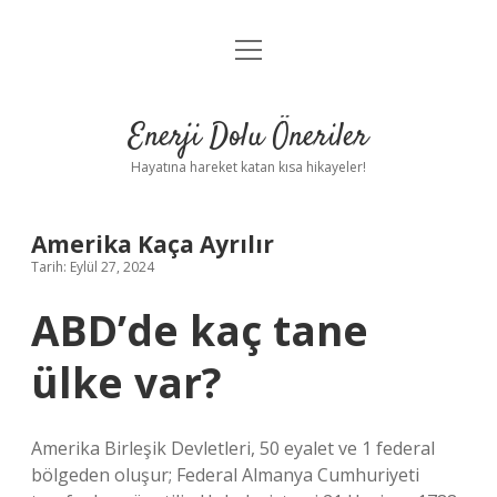
menüyü
Anasayfa
aç
Gizlilik Politikası
Enerji Dolu Öneriler
Yasal Uyarı
Hayatına hareket katan kısa hikayeler!
Hakkımızda
Amerika Kaça Ayrılır
Tarih: Eylül 27, 2024
ABD’de kaç tane
ülke var?
Amerika Birleşik Devletleri, 50 eyalet ve 1 federal
bölgeden oluşur; Federal Almanya Cumhuriyeti