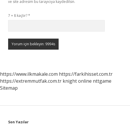
ve site adresim bu tarayıcıya kaydedilsin.
7 + 8 kaçtır?
*
https://www.ilkmakale.com
https://farkihisset.com.tr
https://extremmutfak.com.tr
knight online
nttgame
Sitemap
Sidebar
Son Yazılar