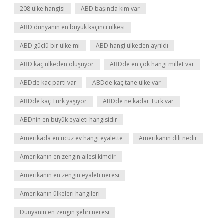
208 ülke hangisi
ABD başında kim var
ABD dünyanın en büyük kaçıncı ülkesi
ABD güçlü bir ülke mi
ABD hangi ülkeden ayrıldı
ABD kaç ülkeden oluşuyor
ABDde en çok hangi millet var
ABDde kaç parti var
ABDde kaç tane ülke var
ABDde kaç Türk yaşıyor
ABDde ne kadar Türk var
ABDnin en büyük eyaleti hangisidir
Amerikada en ucuz ev hangi eyalette
Amerikanın dili nedir
Amerikanın en zengin ailesi kimdir
Amerikanın en zengin eyaleti neresi
Amerikanın ülkeleri hangileri
Dünyanın en zengin şehri neresi