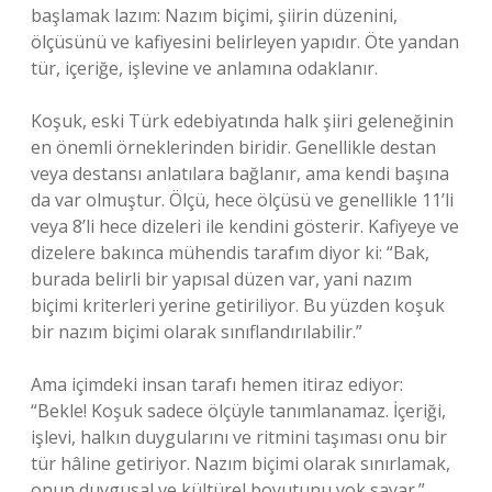
başlamak lazım: Nazım biçimi, şiirin düzenini,
ölçüsünü ve kafiyesini belirleyen yapıdır. Öte yandan
tür, içeriğe, işlevine ve anlamına odaklanır.
Koşuk, eski Türk edebiyatında halk şiiri geleneğinin
en önemli örneklerinden biridir. Genellikle destan
veya destansı anlatılara bağlanır, ama kendi başına
da var olmuştur. Ölçü, hece ölçüsü ve genellikle 11’li
veya 8’li hece dizeleri ile kendini gösterir. Kafiyeye ve
dizelere bakınca mühendis tarafım diyor ki: “Bak,
burada belirli bir yapısal düzen var, yani nazım
biçimi kriterleri yerine getiriliyor. Bu yüzden koşuk
bir nazım biçimi olarak sınıflandırılabilir.”
Ama içimdeki insan tarafı hemen itiraz ediyor:
“Bekle! Koşuk sadece ölçüyle tanımlanamaz. İçeriği,
işlevi, halkın duygularını ve ritmini taşıması onu bir
tür hâline getiriyor. Nazım biçimi olarak sınırlamak,
onun duygusal ve kültürel boyutunu yok sayar.”