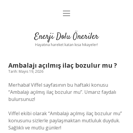
menüyü
Anasayfa
aç
Gizlilik Politikası
Enerji Dolu Öneriler
Yasal Uyarı
Hayatına hareket katan kısa hikayeler!
Hakkımızda
Ambalajı açılmış ilaç bozulur mu ?
Tarih: Mayıs 19, 2026
Merhaba! Viffel sayfasının bu haftaki konusu
“Ambalajı açılmış ilaç bozulur mu”. Umarız faydalı
bulursunuz!
Viffel ekibi olarak “Ambalajı açılmış ilaç bozulur mu”
konusunu sizlerle paylaşmaktan mutluluk duyduk.
Sağlıklı ve mutlu günler!