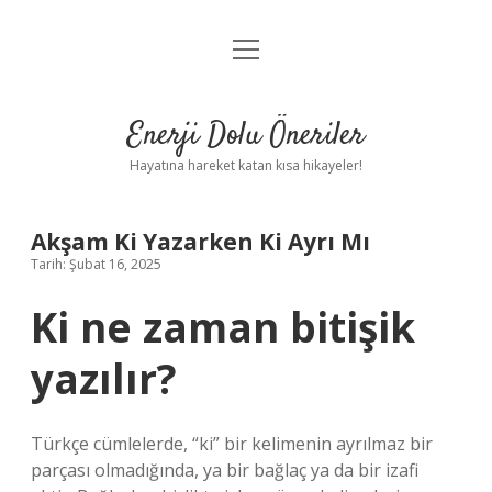
menüyü
Anasayfa
aç
Gizlilik Politikası
Enerji Dolu Öneriler
Yasal Uyarı
Hayatına hareket katan kısa hikayeler!
Hakkımızda
Akşam Ki Yazarken Ki Ayrı Mı
Tarih: Şubat 16, 2025
Ki ne zaman bitişik
yazılır?
Türkçe cümlelerde, “ki” bir kelimenin ayrılmaz bir
parçası olmadığında, ya bir bağlaç ya da bir izafi