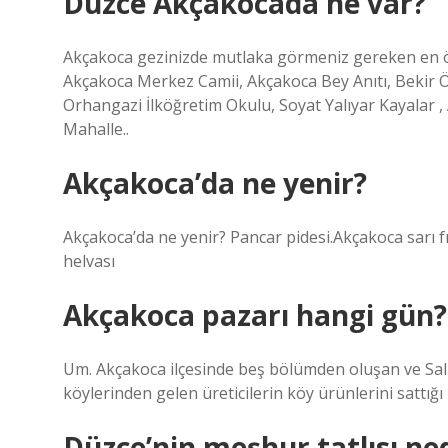
Düzce Akçakocada ne var?
Akçakoca gezinizde mutlaka görmeniz gereken en önem
Akçakoca Merkez Camii, Akçakoca Bey Anıtı, Bekir Öz
Orhangazi İlköğretim Okulu, Soyat Yalıyar Kayalar ,
Mahalle..
Akçakoca’da ne yenir?
Akçakoca’da ne yenir? Pancar pidesi.Akçakoca sarı f
helvası
Akçakoca pazarı hangi gün?
Um. Akçakoca ilçesinde beş bölümden oluşan ve Salı 
köylerinden gelen üreticilerin köy ürünlerini sattığı
Düzce’nin meşhur tatlısı ne