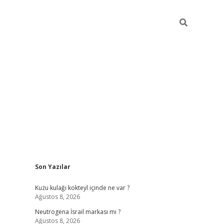
Sidebar
Son Yazılar
piabella güncel g
Kuzu kulağı kokteyl içinde ne var ?
Ağustos 8, 2026
Neutrogena İsrail markası mı ?
Ağustos 8, 2026