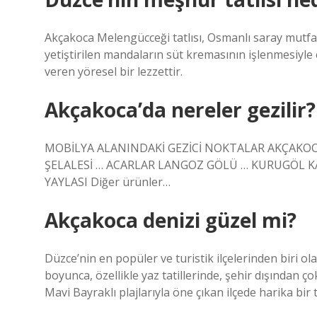
Akçakoca Melengücceği tatlısı, Osmanlı saray mutfağ
yetiştirilen mandaların süt kremasının işlenmesiyle el
veren yöresel bir lezzettir.
Akçakoca’da nereler gezilir?
MOBİLYA ALANINDAKİ GEZİCİ NOKTALAR AKÇAKOCA
ŞELALESİ … ACARLAR LANGOZ GÖLÜ … KURUGÖL KA
YAYLASI Diğer ürünler…
Akçakoca denizi güzel mi?
Düzce’nin en popüler ve turistik ilçelerinden biri ol
boyunca, özellikle yaz tatillerinde, şehir dışından ço
Mavi Bayraklı plajlarıyla öne çıkan ilçede harika bir ta