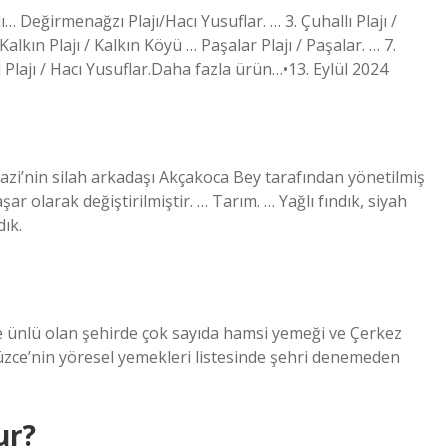
… Değirmenağzı Plajı/Hacı Yusuflar. … 3. Çuhallı Plajı /
alkın Plajı / Kalkın Köyü … Paşalar Plajı / Paşalar. … 7.
 Plajı / Hacı Yusuflar.Daha fazla ürün…•13. Eylül 2024
i’nin silah arkadaşı Akçakoca Bey tarafından yönetilmiş
şar olarak değiştirilmiştir. … Tarım. … Yağlı fındık, siyah
dık.
ği ile ünlü olan şehirde çok sayıda hamsi yemeği ve Çerkez
Düzce’nin yöresel yemekleri listesinde şehri denemeden
ur?