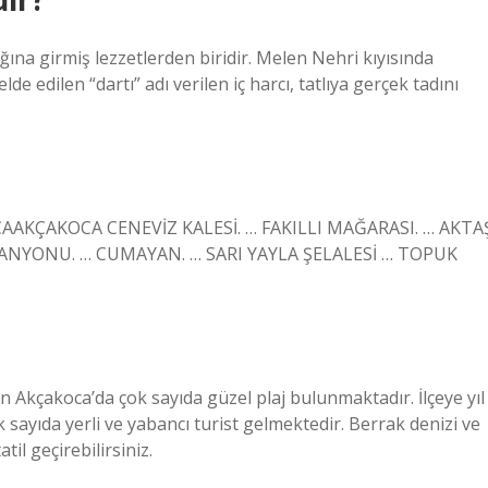
ına girmiş lezzetlerden biridir. Melen Nehri kıyısında
de edilen “dartı” adı verilen iç harcı, tatlıya gerçek tadını
AKÇAKOCA CENEVİZ KALESİ. … FAKILLI MAĞARASI. … AKTA
NYONU. … CUMAYAN. … SARI YAYLA ŞELALESİ … TOPUK
an Akçakoca’da çok sayıda güzel plaj bulunmaktadır. İlçeye yıl
k sayıda yerli ve yabancı turist gelmektedir. Berrak denizi ve
til geçirebilirsiniz.