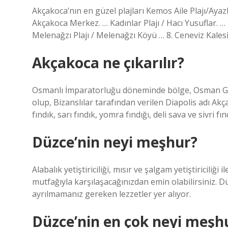
Akçakoca’nın en güzel plajları Kemos Aile Plajı/Ayazlı
Akçakoca Merkez. … Kadınlar Plajı / Hacı Yusuflar. … K
Melenağzı Plajı / Melenağzı Köyü … 8. Ceneviz Kalesi
Akçakoca ne çıkarılır?
Osmanlı İmparatorluğu döneminde bölge, Osman Gaz
olup, Bizanslılar tarafından verilen Diapolis adı Akça
fındık, sarı fındık, yomra fındığı, deli sava ve sivri fın
Düzce’nin neyi meşhur?
Alabalık yetiştiriciliği, mısır ve şalgam yetiştiricili
mutfağıyla karşılaşacağınızdan emin olabilirsiniz. 
ayrılmamanız gereken lezzetler yer alıyor.
Düzce’nin en çok neyi meşh