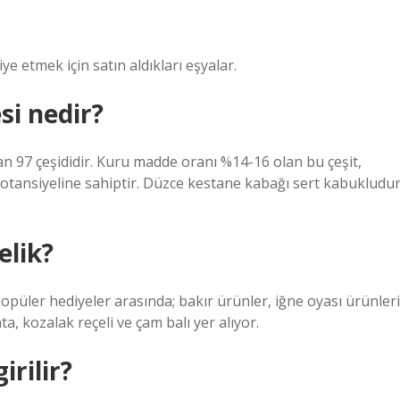
ye etmek için satın aldıkları eşyalar.
i nedir?
n 97 çeşididir. Kuru madde oranı %14-16 olan bu çeşit,
tansiyeline sahiptir. Düzce kestane kabağı sert kabukludur
elik?
popüler hediyeler arasında; bakır ürünler, iğne oyası ürünleri
ta, kozalak reçeli ve çam balı yer alıyor.
rilir?