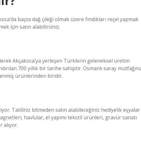
ır?
oca’da başta dağ çileği olmak üzere fındıkları reçel yapmak
k için satın alabilirsiniz.
derek Akçakoca’ya yerleşen Türklerin geleneksel üretim
rılan 700 yıllık bir tarihe sahiptir. Osmanlı saray mutfağın
rlenmiş ürünlerinden biridir.
iyor. Tatiliniz bitmeden satın alabileceğiniz hediyelik eşyalar
netleri, havlular, el yapımı tekstil ürünleri, gravür sanatı
r alıyor.