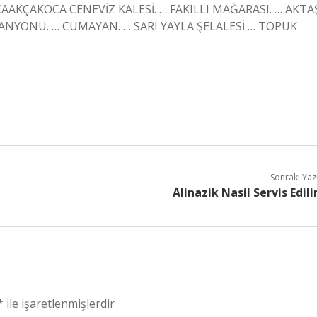
AKÇAKOCA CENEVİZ KALESİ. … FAKILLI MAĞARASI. … AKTA
NYONU. … CUMAYAN. … SARI YAYLA ŞELALESİ … TOPUK
Sonraki Yaz
Alinazik Nasil Servis Edili
*
ile işaretlenmişlerdir