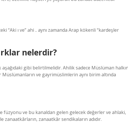
teki “Aki ı ve” ahi .. aynı zamanda Arap kökenli “kardeşler
rklar nelerdir?
 aşağıdaki gibi belirtilmelidir. Ahilik sadece Müslüman halkı
ar Müslümanların ve gayrimüslimlerin aynı birim altında
re füzyonu ve bu kanaldan gelen gelecek değerler ve ahlaki,
yle zanaatkârların, zanaatkâr sendikaların adıdır.