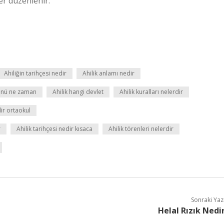
ler düzenlenir.
Ahiliğin tarihçesi nedir
Ahilik anlamı nedir
günü ne zaman
Ahilik hangi devlet
Ahilik kuralları nelerdir
dir ortaokul
r
Ahilik tarihçesi nedir kısaca
Ahilik törenleri nelerdir
Sonraki Yaz
Helal Rızık Nedi