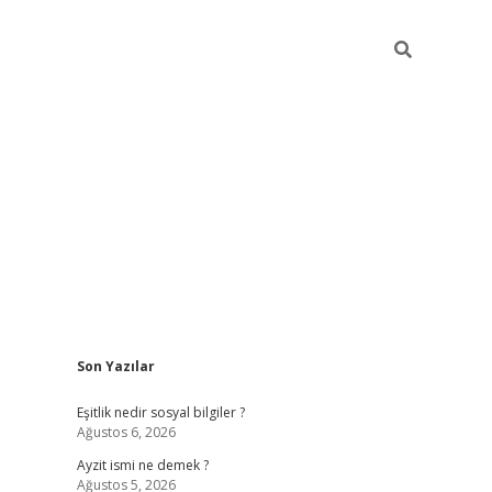
Sidebar
Son Yazılar
piabella günce
Eşitlik nedir sosyal bilgiler ?
Ağustos 6, 2026
Ayzit ismi ne demek ?
Ağustos 5, 2026