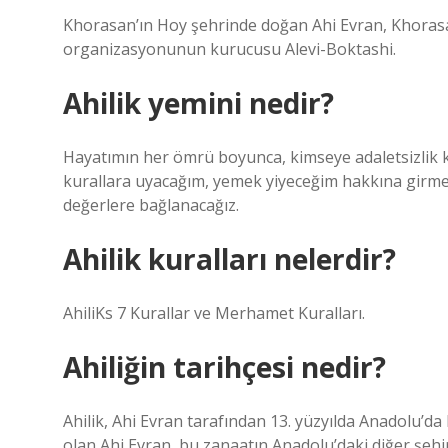
Khorasan’ın Hoy şehrinde doğan Ahi Evran, Khorasan’
organizasyonunun kurucusu Alevi-Boktashi.
Ahilik yemini nedir?
Hayatımın her ömrü boyunca, kimseye adaletsizlik
kurallara uyacağım, yemek yiyeceğim hakkına girmek 
değerlere bağlanacağız.
Ahilik kuralları nelerdir?
AhiliKs 7 Kurallar ve Merhamet Kuralları.
Ahiliğin tarihçesi nedir?
Ahilik, Ahi Evran tarafından 13. yüzyılda Anadolu’d
olan Ahi Evran, bu zanaatın Anadolu’daki diğer şehir