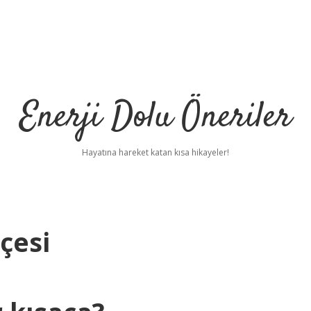
Enerji Dolu Öneriler
Hayatına hareket katan kısa hikayeler!
çesi