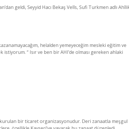
dan geldi, Seyyid Hacı Bekaş Velîs, Sufi Turkmen adlı Ahîli
 kazanamayacağım, helalden yemeyeceğim mesleki eğitim ve
istiyorum. “ Isır ve ben bir AHI’de olması gereken ahlaki
a kurulan bir ticaret organizasyonudur. Deri zanaatla meşgul
lere, özellikle Kayseri’ye yayarak bu zanaat düzenledi.