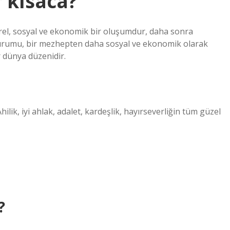
r kısaca?
ltürel, sosyal ve ekonomik bir oluşumdur, daha sonra
 kurumu, bir mezhepten daha sosyal ve ekonomik olarak
r dünya düzenidir.
lik, iyi ahlak, adalet, kardeşlik, hayırseverliğin tüm güzel
?