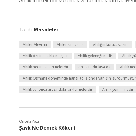
Ahilik’in ilkelerini korumak ve tanıtmak için faaliyet
Tarih:
Makaleler
Ahiler Alevi mi
Ahiler kimlerdir
Ahiliğin kurucusu kim
Ahilik denince akla ne gelir
Ahilik geleneği nedir
Ahilik 
Ahilik nedir ilkeleri nelerdir
Ahilik nedir kısa öz
Ahilik ne
Ahilik Osmanlı döneminde hangi adı altında varlığını sürdürmüştü
Ahilik ve lonca arasındaki farklar nelerdir
Ahilik yemini nedir
Önceki Yazı
Şavk Ne Demek Kökeni