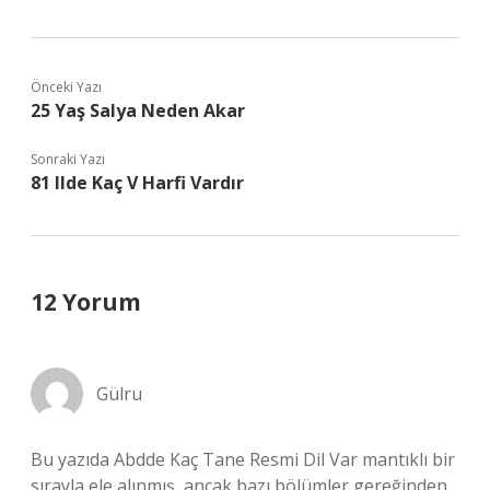
Önceki Yazı
25 Yaş Salya Neden Akar
Sonraki Yazı
81 Ilde Kaç V Harfi Vardır
12 Yorum
Gülru
Bu yazıda Abdde Kaç Tane Resmi Dil Var mantıklı bir
sırayla ele alınmış, ancak bazı bölümler gereğinden