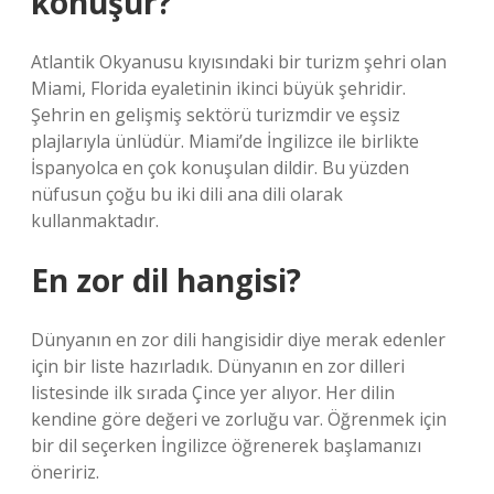
konuşur?
Atlantik Okyanusu kıyısındaki bir turizm şehri olan
Miami, Florida eyaletinin ikinci büyük şehridir.
Şehrin en gelişmiş sektörü turizmdir ve eşsiz
plajlarıyla ünlüdür. Miami’de İngilizce ile birlikte
İspanyolca en çok konuşulan dildir. Bu yüzden
nüfusun çoğu bu iki dili ana dili olarak
kullanmaktadır.
En zor dil hangisi?
Dünyanın en zor dili hangisidir diye merak edenler
için bir liste hazırladık. Dünyanın en zor dilleri
listesinde ilk sırada Çince yer alıyor. Her dilin
kendine göre değeri ve zorluğu var. Öğrenmek için
bir dil seçerken İngilizce öğrenerek başlamanızı
öneririz.