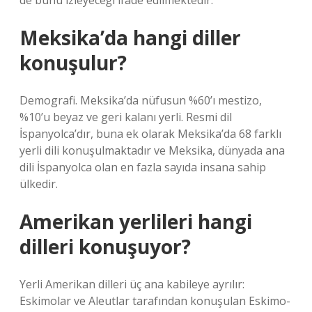
de bunu izleyeceği ifade edilmektedir.
Meksika’da hangi diller
konuşulur?
Demografi. Meksika’da nüfusun %60’ı mestizo,
%10’u beyaz ve geri kalanı yerli. Resmi dil
İspanyolca’dır, buna ek olarak Meksika’da 68 farklı
yerli dili konuşulmaktadır ve Meksika, dünyada ana
dili İspanyolca olan en fazla sayıda insana sahip
ülkedir.
Amerikan yerlileri hangi
dilleri konuşuyor?
Yerli Amerikan dilleri üç ana kabileye ayrılır:
Eskimolar ve Aleutlar tarafından konuşulan Eskimo-