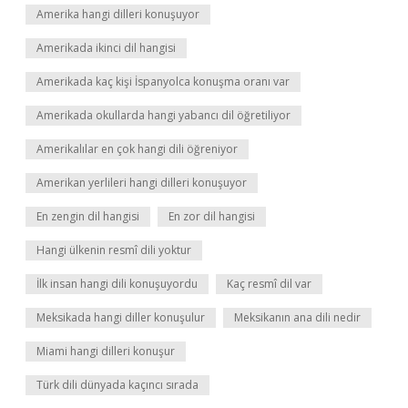
Amerika hangi dilleri konuşuyor
Amerikada ikinci dil hangisi
Amerikada kaç kişi İspanyolca konuşma oranı var
Amerikada okullarda hangi yabancı dil öğretiliyor
Amerikalılar en çok hangi dili öğreniyor
Amerikan yerlileri hangi dilleri konuşuyor
En zengin dil hangisi
En zor dil hangisi
Hangi ülkenin resmî dili yoktur
İlk insan hangi dili konuşuyordu
Kaç resmî dil var
Meksikada hangi diller konuşulur
Meksikanın ana dili nedir
Miami hangi dilleri konuşur
Türk dili dünyada kaçıncı sırada