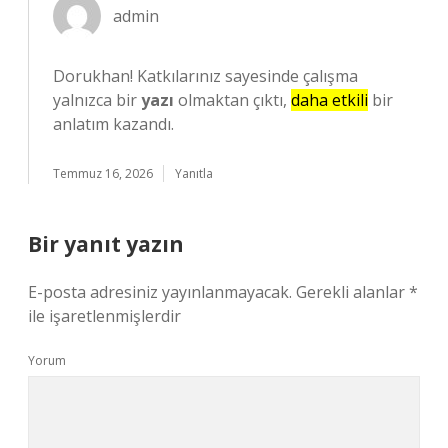
admin
Dorukhan! Katkılarınız sayesinde çalışma
yalnızca bir
yazı
olmaktan çıktı,
daha etkili
bir
anlatım kazandı.
Temmuz 16, 2026
Yanıtla
Bir yanıt yazın
E-posta adresiniz yayınlanmayacak.
Gerekli alanlar
*
ile işaretlenmişlerdir
Yorum