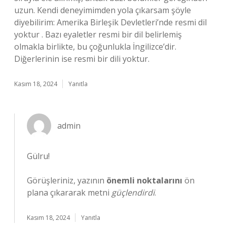
uzun. Kendi deneyimimden yola çıkarsam şöyle
diyebilirim: Amerika Birleşik Devletleri’nde resmi dil
yoktur . Bazı eyaletler resmi bir dil belirlemiş
olmakla birlikte, bu çoğunlukla İngilizce’dir.
Diğerlerinin ise resmi bir dili yoktur.
Kasım 18, 2024
Yanıtla
admin
Gülru!
Görüşleriniz, yazının
önemli noktalarını
ön
plana çıkararak metni
güçlendirdi
.
Kasım 18, 2024
Yanıtla