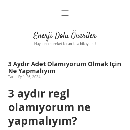
menüyü
Anasayfa
aç
Gizlilik Politikası
Enerji Dolu Öneriler
Yasal Uyarı
Hayatına hareket katan kısa hikayeler!
Hakkımızda
3 Aydır Adet Olamıyorum Olmak Için
Ne Yapmalıyım
Tarih: Eylül 25, 2024
3 aydır regl
olamıyorum ne
yapmalıyım?