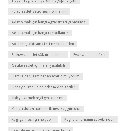
3 aydır regl olamıyorum ne yapmalıyım
45 gün adet gecikmesi normal mi
Adet olmak için hangi egzersizleri yapmalıyız
Adet olmak için hangi ilaç kullanılır
Adetim gecikti ama test negatif neden
En kuvvetli adet söktürücü nedir
Evde adeti ne söker
Geciken adet için neler yapılabilir
Hamile değilsem neden adet olmuyorum
Her ay düzenli olan adet neden gecikir
İlişkiye girmek regli geciktirir mi
Kistten dolayı adet gecikmesi kaç gün olur
Regl gelmesi için ne yapılır
Regl olamamanın sebebi nedir
Regl olamıyorum ne yapmam lazım