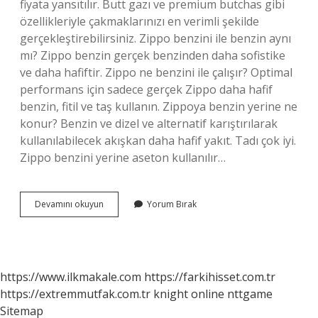
fiyata yansıtılır. Butt gazı ve premium butchas gibi
özellikleriyle çakmaklarınızı en verimli şekilde
gerçekleştirebilirsiniz. Zippo benzini ile benzin aynı
mı? Zippo benzin gerçek benzinden daha sofistike
ve daha hafiftir. Zippo ne benzini ile çalışır? Optimal
performans için sadece gerçek Zippo daha hafif
benzin, fitil ve taş kullanın. Zippoya benzin yerine ne
konur? Benzin ve dizel ve alternatif karıştırılarak
kullanılabilecek akışkan daha hafif yakıt. Tadı çok iyi.
Zippo benzini yerine aseton kullanılır…
Zippo
Devamını okuyun
Yorum Bırak
Benzini
Nedir
Ne
Işe
Yarar
https://www.ilkmakale.com
https://farkihisset.com.tr
https://extremmutfak.com.tr
knight online
nttgame
Sitemap