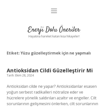
menüyü
Anasayfa
aç
Gizlilik Politikası
Enerji Dolu Öneriler
Yasal Uyarı
Hayatına hareket katan kısa hikayeler!
Hakkımızda
Etiket:
Yüzu güzelleştirmek için ne yapmalı
Antioksidan Cildi Güzelleştirir Mi
Tarih: Ekim 28, 2024
Antioksidan cilde ne yapar? Antioksidanlar esasen
yoğun serbest radikalleri nötralize eder ve
hücrelere yönelik saldırıları azaltır ve engeller. Cilt
sorunlarının gelişmesini önlerken, cilt sorunlarının