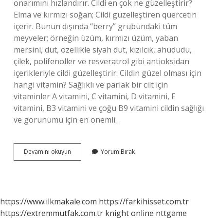
onarımını hızlandırır. Cildi en çok ne güzelleştirir?
Elma ve kırmızı soğan; Cildi güzelleştiren quercetin
içerir. Bunun dışında “berry” grubundaki tüm
meyveler; örneğin üzüm, kırmızı üzüm, yaban
mersini, dut, özellikle siyah dut, kızılcık, ahududu,
çilek, polifenoller ve resveratrol gibi antioksidan
içerikleriyle cildi güzelleştirir. Cildin güzel olması için
hangi vitamin? Sağlıklı ve parlak bir cilt için
vitaminler A vitamini, C vitamini, D vitamini, E
vitamini, B3 vitamini ve çoğu B9 vitamini cildin sağlığı
ve görünümü için en önemli…
Antioksidan
Devamını okuyun
Yorum Bırak
Cildi
Güzelleştirir
Mi
https://www.ilkmakale.com
https://farkihisset.com.tr
https://extremmutfak.com.tr
knight online
nttgame