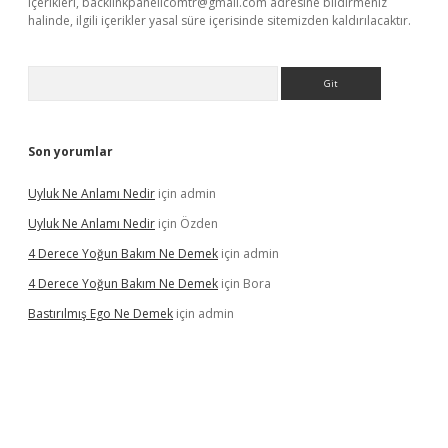
içerikleri,
backlinkpanelicomtr@gmail.com
adresine bildirmeniz
halinde, ilgili içerikler yasal süre içerisinde sitemizden kaldırılacaktır.
Arama
Son yorumlar
Uyluk Ne Anlamı Nedir
için
admin
Uyluk Ne Anlamı Nedir
için
Özden
4 Derece Yoğun Bakım Ne Demek
için
admin
4 Derece Yoğun Bakım Ne Demek
için
Bora
Bastırılmış Ego Ne Demek
için
admin