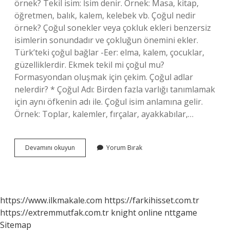
örnek? Tekil isim: İsim denir. Örnek: Masa, kitap,
öğretmen, balık, kalem, kelebek vb. Çoğul nedir
örnek? Çoğul sonekler veya çokluk ekleri benzersiz
isimlerin sonundadır ve çokluğun önemini ekler.
Türk’teki çoğul bağlar -Eer: elma, kalem, çocuklar,
güzelliklerdir. Ekmek tekil mi çoğul mu?
Formasyondan oluşmak için çekim. Çoğul adlar
nelerdir? * Çoğul Adı: Birden fazla varlığı tanımlamak
için aynı öfkenin adı ile. Çoğul isim anlamına gelir.
Örnek: Toplar, kalemler, fırçalar, ayakkabılar,…
Evler
Devamını okuyun
Yorum Bırak
Çoğul
Mu
Tekil
Mi
https://www.ilkmakale.com
https://farkihisset.com.tr
https://extremmutfak.com.tr
knight online
nttgame
Sitemap