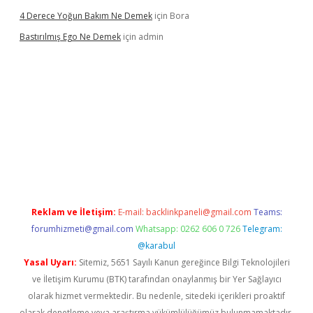
4 Derece Yoğun Bakım Ne Demek
için
Bora
Bastırılmış Ego Ne Demek
için
admin
iş
Reklam ve İletişim:
E-mail:
backlinkpaneli@gmail.com
Teams:
forumhizmeti@gmail.com
Whatsapp: 0262 606 0 726
Telegram:
@karabul
Yasal Uyarı:
Sitemiz, 5651 Sayılı Kanun gereğince Bilgi Teknolojileri
ve İletişim Kurumu (BTK) tarafından onaylanmış bir Yer Sağlayıcı
olarak hizmet vermektedir. Bu nedenle, sitedeki içerikleri proaktif
olarak denetleme veya araştırma yükümlülüğümüz bulunmamaktadır.