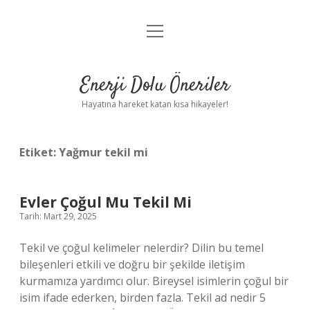
menüyü
Anasayfa
aç
Gizlilik Politikası
Enerji Dolu Öneriler
Yasal Uyarı
Hayatına hareket katan kısa hikayeler!
Hakkımızda
Etiket:
Yağmur tekil mi
Evler Çoğul Mu Tekil Mi
Tarih: Mart 29, 2025
Tekil ve çoğul kelimeler nelerdir? Dilin bu temel
bileşenleri etkili ve doğru bir şekilde iletişim
kurmamıza yardımcı olur. Bireysel isimlerin çoğul bir
isim ifade ederken, birden fazla. Tekil ad nedir 5