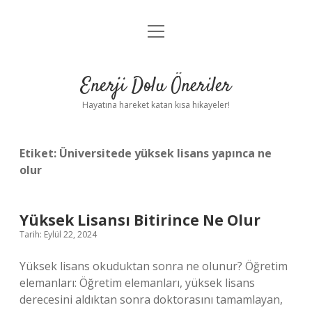
menüyü
Anasayfa
aç
Gizlilik Politikası
Enerji Dolu Öneriler
Yasal Uyarı
Hayatına hareket katan kısa hikayeler!
Hakkımızda
Etiket:
Üniversitede yüksek lisans yapınca ne
olur
Yüksek Lisansı Bitirince Ne Olur
Tarih: Eylül 22, 2024
Yüksek lisans okuduktan sonra ne olunur? Öğretim
elemanları: Öğretim elemanları, yüksek lisans
derecesini aldıktan sonra doktorasını tamamlayan,