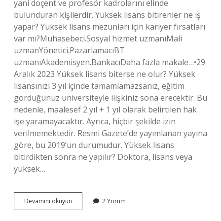
yani doçent ve profesör kadrolarını elinde
bulunduran kişilerdir. Yüksek lisans bitirenler ne iş
yapar? Yüksek lisans mezunları için kariyer fırsatları
var mı?Muhasebeci.Sosyal hizmet uzmanıMali
uzmanYönetici.PazarlamacıBT
uzmanıAkademisyen.BankacıDaha fazla makale…•29
Aralık 2023 Yüksek lisans biterse ne olur? Yüksek
lisansınızı 3 yıl içinde tamamlamazsanız, eğitim
gördüğünüz üniversiteyle ilişkiniz sona erecektir. Bu
nedenle, maalesef 2 yıl + 1 yıl olarak belirtilen hak
işe yaramayacaktır. Ayrıca, hiçbir şekilde izin
verilmemektedir. Resmi Gazete’de yayımlanan yayına
göre, bu 2019’un durumudur. Yüksek lisans
bitirdikten sonra ne yapılır? Doktora, lisans veya
yüksek…
Yüksek
Devamını okuyun
2 Yorum
Lisansı
Bitirince