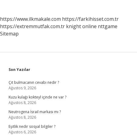
Ne
Olur
https://www.ilkmakale.com
https://farkihisset.com.tr
https://extremmutfak.com.tr
knight online
nttgame
Sitemap
Sidebar
Son Yazılar
Çit bulmacanın cevabı nedir ?
Ağustos 9, 2026
Kuzu kulağı kokteyl içinde ne var ?
Ağustos 8, 2026
Neutrogena İsrail markası mı ?
Ağustos 8, 2026
Eşitlik nedir sosyal bilgiler ?
Ağustos 6, 2026