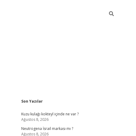
Sidebar
Son Yazılar
piabella güncel giriş
Kuzu kulağı kokteyl içinde ne var ?
Ağustos 8, 2026
Neutrogena İsrail markası mı ?
Ağustos 8, 2026