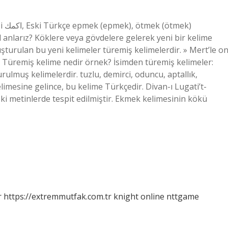
ek)
 anlarız? Köklere veya gövdelere gelerek yeni bir kelime
uşturulan bu yeni kelimeler türemiş kelimelerdir. » Mert’le o
u. Türemiş kelime nedir örnek? İsimden türemiş kelimeler:
rulmuş kelimelerdir. tuzlu, demirci, oduncu, aptallık,
mesine gelince, bu kelime Türkçedir. Divan-ı Lugati’t-
ki metinlerde tespit edilmiştir. Ekmek kelimesinin kökü
r
https://extremmutfak.com.tr
knight online
nttgame