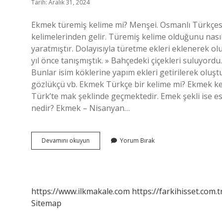
Tarih: Aralık 31, 2024
Ekmek türemiş kelime mi? Menşei. Osmanlı Türkçesi اكمك‎, Eski Türkçe epmek‎ (epmek), ötmek‎ (ötm
kelimelerinden gelir. Türemiş kelime olduğunu nasıl
yaratmıştır. Dolayısıyla türetme ekleri eklenerek ol
yıl önce tanışmıştık. » Bahçedeki çiçekleri suluyord
Bunlar isim köklerine yapım ekleri getirilerek oluştu
gözlükçü vb. Ekmek Türkçe bir kelime mi? Ekmek keli
Türk’te mak şeklinde geçmektedir. Emek şekli ise es
nedir? Ekmek – Nisanyan…
Ekmek
Devamını okuyun
Yorum Bırak
Türemiş
Bir
Kelime
Midir
https://www.ilkmakale.com
https://farkihisset.com.t
Sitemap