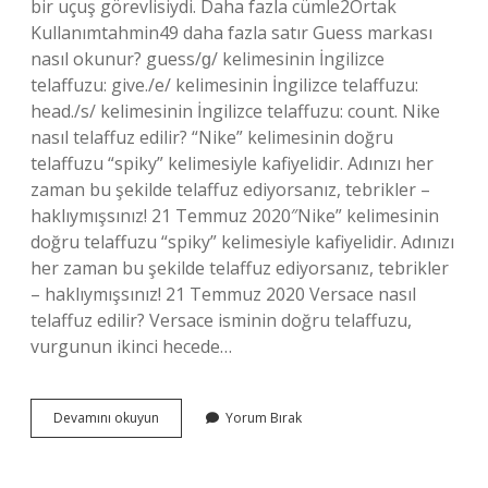
bir uçuş görevlisiydi. Daha fazla cümle2Ortak
Kullanımtahmin49 daha fazla satır Guess markası
nasıl okunur? guess/ɡ/ kelimesinin İngilizce
telaffuzu: give./e/ kelimesinin İngilizce telaffuzu:
head./s/ kelimesinin İngilizce telaffuzu: count. Nike
nasıl telaffuz edilir? “Nike” kelimesinin doğru
telaffuzu “spiky” kelimesiyle kafiyelidir. Adınızı her
zaman bu şekilde telaffuz ediyorsanız, tebrikler –
haklıymışsınız! 21 Temmuz 2020″Nike” kelimesinin
doğru telaffuzu “spiky” kelimesiyle kafiyelidir. Adınızı
her zaman bu şekilde telaffuz ediyorsanız, tebrikler
– haklıymışsınız! 21 Temmuz 2020 Versace nasıl
telaffuz edilir? Versace isminin doğru telaffuzu,
vurgunun ikinci hecede…
Guess
Devamını okuyun
Yorum Bırak
Nasıl
Okunur
Türkçe