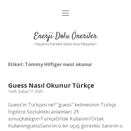
menüyü
Anasayfa
aç
Gizlilik Politikası
Enerji Dolu Öneriler
Yasal Uyarı
Hayatına hareket katan kısa hikayeler!
Hakkımızda
Etiket:
Tommy Hilfiger nasıl okunur
Guess Nasıl Okunur Türkçe
Tarih: Şubat 17, 2025
Guess’ın Türkçesi ne? “guess” kelimesinin Türkçe
İngilizce Sözlükteki anlamları: 29
sonuçKategoriTürkçeOrtak Kullanım1Ortak
KullanımguessSanırım o bir uçuş görevlisi. Sanırım o