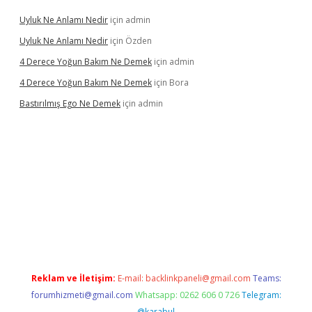
Uyluk Ne Anlamı Nedir
için
admin
Uyluk Ne Anlamı Nedir
için
Özden
4 Derece Yoğun Bakım Ne Demek
için
admin
4 Derece Yoğun Bakım Ne Demek
için
Bora
Bastırılmış Ego Ne Demek
için
admin
ş
Reklam ve İletişim:
E-mail:
backlinkpaneli@gmail.com
Teams:
forumhizmeti@gmail.com
Whatsapp: 0262 606 0 726
Telegram:
@karabul