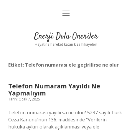
menüyü
Anasayfa
aç
Gizlilik Politikası
Enerji Dolu Öneriler
Yasal Uyarı
Hayatına hareket katan kısa hikayeler!
Hakkımızda
Etiket:
Telefon numarası ele geçirilirse ne olur
Telefon Numaram Yayıldı Ne
Yapmalıyım
Tarih: Ocak 7, 2025
Telefon numarası yayılırsa ne olur? 5237 sayılı Türk
Ceza Kanunu’nun 136. maddesinde “Verilerin
hukuka aykırı olarak açıklanması veya ele