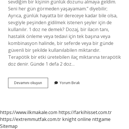
sevdiğim bir kişinin günlük dozunu almaya geldim.
Seni her gün görmeden yaşayamam.” diyebilir;
Ayrıca, günlük hayatta bir dereceye kadar bile olsa,
sevgiyle peşinden gidilmek istenen şeyler için de
kullanılır. 1 doz ne demek? Dozaj, bir ilacın tanı,
hastalık önleme veya tedavi için tek başına veya
kombinasyon halinde, bir seferde veya bir günde
güvenli bir şekilde kullanılabilen miktarıdır.
Terapötik bir etki üretebilen ilaç miktarına terapötik
doz denir. Günde 1 defa 2 doz…
Ilaçta
Devamını okuyun
Yorum Bırak
Günlük
Doz
Ne
Demek
https://www.ilkmakale.com
https://farkihisset.com.tr
https://extremmutfak.com.tr
knight online
nttgame
Sitemap