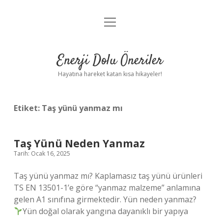
menüyü
Anasayfa
aç
Gizlilik Politikası
Enerji Dolu Öneriler
Yasal Uyarı
Hayatına hareket katan kısa hikayeler!
Hakkımızda
Etiket:
Taş yünü yanmaz mı
Taş Yünü Neden Yanmaz
Tarih: Ocak 16, 2025
Taş yünü yanmaz mı? Kaplamasız taş yünü ürünleri
TS EN 13501-1’e göre “yanmaz malzeme” anlamına
gelen A1 sınıfına girmektedir. Yün neden yanmaz?
Yün doğal olarak yangına dayanıklı bir yapıya