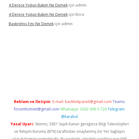
4 Derece Yoğun Bakım Ne Demek
için
admin
4 Derece Yoğun Bakım Ne Demek
için
Bora
Bastırılmış Ego Ne Demek
için
admin
ş
Reklam ve İletişim:
E-mail:
backlinkpaneli@gmail.com
Teams:
forumhizmeti@gmail.com
Whatsapp: 0262 606 0 726
Telegram:
@karabul
Yasal Uyarı:
Sitemiz, 5651 Sayılı Kanun gereğince Bilgi Teknolojileri
ve İletişim Kurumu (BTK) tarafından onaylanmış bir Yer Sağlayıcı
olarak hizmet vermektedir. Bu nedenle, sitedeki içerikleri proaktif