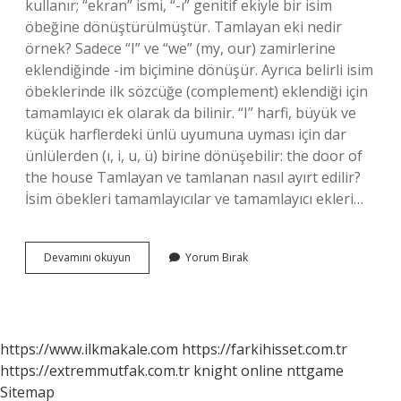
kullanır; “ekran” ismi, “-ı” genitif ekiyle bir isim
öbeğine dönüştürülmüştür. Tamlayan eki nedir
örnek? Sadece “I” ve “we” (my, our) zamirlerine
eklendiğinde -im biçimine dönüşür. Ayrıca belirli isim
öbeklerinde ilk sözcüğe (complement) eklendiği için
tamamlayıcı ek olarak da bilinir. “I” harfi, büyük ve
küçük harflerdeki ünlü uyumuna uyması için dar
ünlülerden (ı, i, u, ü) birine dönüşebilir: the door of
the house Tamlayan ve tamlanan nasıl ayırt edilir?
İsim öbekleri tamamlayıcılar ve tamamlayıcı ekleri…
Tamlayan
Devamını okuyun
Yorum Bırak
Nedir
Örnek
https://www.ilkmakale.com
https://farkihisset.com.tr
https://extremmutfak.com.tr
knight online
nttgame
Sitemap