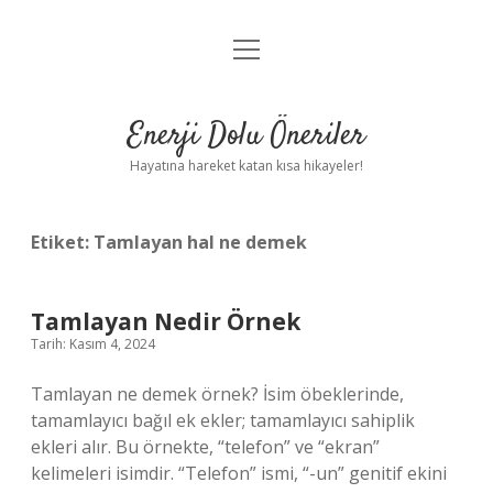
menüyü
Anasayfa
aç
Gizlilik Politikası
Enerji Dolu Öneriler
Yasal Uyarı
Hayatına hareket katan kısa hikayeler!
Hakkımızda
Etiket:
Tamlayan hal ne demek
Tamlayan Nedir Örnek
Tarih: Kasım 4, 2024
Tamlayan ne demek örnek? İsim öbeklerinde,
tamamlayıcı bağıl ek ekler; tamamlayıcı sahiplik
ekleri alır. Bu örnekte, “telefon” ve “ekran”
kelimeleri isimdir. “Telefon” ismi, “-un” genitif ekini