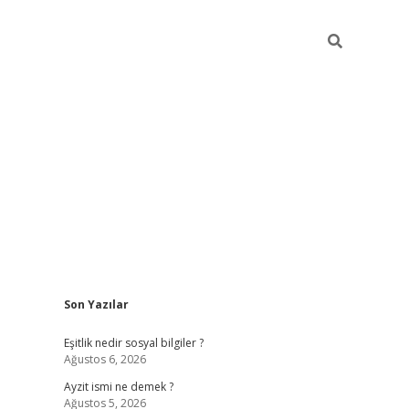
Sidebar
Son Yazılar
piabella güncel giriş
Eşitlik nedir sosyal bilgiler ?
Ağustos 6, 2026
Ayzit ismi ne demek ?
Ağustos 5, 2026