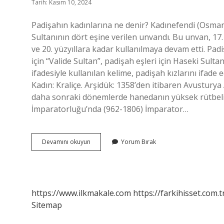
Tarih: Kasım 10, 2024
Padişahın kadınlarına ne denir? Kadınefendi (Osmanlıca: قادین), 17. yüzyılın başında Osmanlı İmpa
Sultanının dört eşine verilen unvandı. Bu unvan, 17
ve 20. yüzyıllara kadar kullanılmaya devam etti. Pad
için “Valide Sultan”, padişah eşleri için Haseki Sulta
ifadesiyle kullanılan kelime, padişah kızlarını ifade 
Kadın: Kraliçe. Arşidük: 1358’den itibaren Avusturya
daha sonraki dönemlerde hanedanın yüksek rütbeli üy
İmparatorluğu’nda (962-1806) İmparator…
Padişahın
Devamını okuyun
Yorum Bırak
Yanındaki
Kadınlara
Ne
Denir
https://www.ilkmakale.com
https://farkihisset.com.t
Sitemap