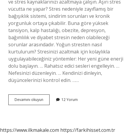
ve stres kaynaklarınızı azaltmaya çalışın. Aşırı stres
vücutta ne yapar? Stres nedeniyle zayıflamış bir
bağışıklık sistemi, sindirim sorunları ve kronik
yorgunluk ortaya çıkabilir. Buna göre yüksek
tansiyon, kalp hastalığı, obezite, depresyon,
bağımlılık ve diyabet stresin neden olabileceği
sorunlar arasındadır. Yoğun stresten nasıl
kurtulurum? Stresinizi azaltmak için kolaylıkla
uygulayabileceğiniz yöntemler: Her yeni güne enerji
dolu başlayın. … Rahatsız edici sesleri engelleyin. …
Nefesinizi düzenleyin. … Kendinizi dinleyin,
düşüncelerinizi kontrol edin. ……
Vücutta
Devamını okuyun
12 Yorum
Biriken
Stres
Nasıl
Atılır
https://www.ilkmakale.com
https://farkihisset.com.tr