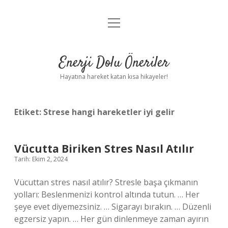
menüyü
Anasayfa
aç
Gizlilik Politikası
Enerji Dolu Öneriler
Yasal Uyarı
Hayatına hareket katan kısa hikayeler!
Hakkımızda
Etiket:
Strese hangi hareketler iyi gelir
Vücutta Biriken Stres Nasıl Atılır
Tarih: Ekim 2, 2024
Vücuttan stres nasıl atılır? Stresle başa çıkmanın
yolları: Beslenmenizi kontrol altında tutun. … Her
şeye evet diyemezsiniz. … Sigarayı bırakın. … Düzenli
egzersiz yapın. … Her gün dinlenmeye zaman ayırın