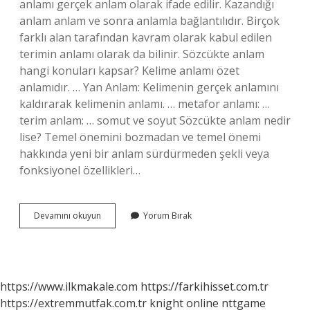
anlamı gerçek anlam olarak ifade edilir. Kazandığı
anlam anlam ve sonra anlamla bağlantılıdır. Birçok
farklı alan tarafından kavram olarak kabul edilen
terimin anlamı olarak da bilinir. Sözcükte anlam
hangi konuları kapsar? Kelime anlamı özet
anlamıdır. … Yan Anlam: Kelimenin gerçek anlamını
kaldırarak kelimenin anlamı. … metafor anlamı: …
terim anlam: … somut ve soyut Sözcükte anlam nedir
lise? Temel önemini bozmadan ve temel önemi
hakkında yeni bir anlam sürdürmeden şekli veya
fonksiyonel özellikleri…
Sözcükte
Devamını okuyun
Yorum Bırak
Anlam
Ne
Diye
Geçer
https://www.ilkmakale.com
https://farkihisset.com.tr
https://extremmutfak.com.tr
knight online
nttgame