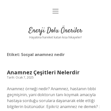
menüyü
Anasayfa
aç
Gizlilik Politikası
Enerji Dolu Öneriler
Yasal Uyarı
Hayatına hareket katan kısa hikayeler!
Hakkımızda
Etiket:
Sosyal anamnez nedir
Anamnez Çeşitleri Nelerdir
Tarih: Ocak 7, 2025
Anamnez örneği nedir? Anamnez, hastanın tıbbi
geçmişinin, yani doktorun tanı koymak amacıyla
hastaya sorduğu sorulara dayanarak elde ettiği
bilgilerin bütünüdür. Epikriz anamnez ne demek? :