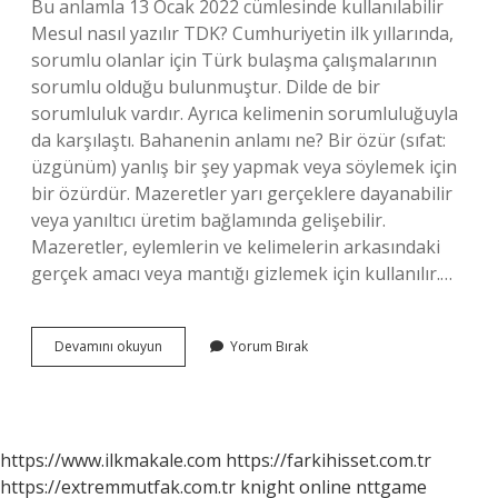
Bu anlamla 13 Ocak 2022 cümlesinde kullanılabilir
Mesul nasıl yazılır TDK? Cumhuriyetin ilk yıllarında,
sorumlu olanlar için Türk bulaşma çalışmalarının
sorumlu olduğu bulunmuştur. Dilde de bir
sorumluluk vardır. Ayrıca kelimenin sorumluluğuyla
da karşılaştı. Bahanenin anlamı ne? Bir özür (sıfat:
üzgünüm) yanlış bir şey yapmak veya söylemek için
bir özürdür. Mazeretler yarı gerçeklere dayanabilir
veya yanıltıcı üretim bağlamında gelişebilir.
Mazeretler, eylemlerin ve kelimelerin arkasındaki
gerçek amacı veya mantığı gizlemek için kullanılır.…
Kovuk
Devamını okuyun
Yorum Bırak
Nasil
Yazilir
https://www.ilkmakale.com
https://farkihisset.com.tr
https://extremmutfak.com.tr
knight online
nttgame