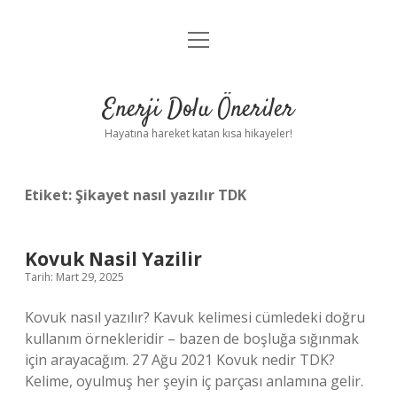
menüyü
Anasayfa
aç
Gizlilik Politikası
Enerji Dolu Öneriler
Yasal Uyarı
Hayatına hareket katan kısa hikayeler!
Hakkımızda
Etiket:
Şikayet nasıl yazılır TDK
Kovuk Nasil Yazilir
Tarih: Mart 29, 2025
Kovuk nasıl yazılır? Kavuk kelimesi cümledeki doğru
kullanım örnekleridir – bazen de boşluğa sığınmak
için arayacağım. 27 Ağu 2021 Kovuk nedir TDK?
Kelime, oyulmuş her şeyin iç parçası anlamına gelir.