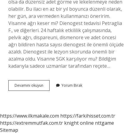
olsa da düzensiz adet görme ve lekelenmeye neden
olabilir. Bu ilacı en az bir yıl boyunca düzenli olarak,
her gün, ara vermeden kullanmanızı öneririm.
Visanne ağrı keser mi? Dienogest tedavisi Petraglia
F., ve diğerleri. 24 haftalık etkililik çalışmasında,
pelvik ağrı, dispareuni, dismenore ve adet öncesi
ağrı bildiren hasta sayısı dienogest ile önemli ölçüde
azaldı. Dienogest ile lezyon skorunda önemli bir
azalma oldu. Visanne SGK karşılıyor mu? Bildiğim
kadarıyla sadece uzmanlar tarafından reçete…
Visanne
Devamını okuyun
Yorum Bırak
Nedir
Ne
Işe
Yarar
https://www.ilkmakale.com
https://farkihisset.com.tr
https://extremmutfak.com.tr
knight online
nttgame
Sitemap