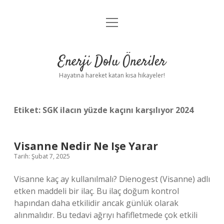
menüyü
Anasayfa
aç
Gizlilik Politikası
Enerji Dolu Öneriler
Yasal Uyarı
Hayatına hareket katan kısa hikayeler!
Hakkımızda
Etiket:
SGK ilacın yüzde kaçını karşılıyor 2024
Visanne Nedir Ne Işe Yarar
Tarih: Şubat 7, 2025
Visanne kaç ay kullanılmalı? Dienogest (Visanne) adlı
etken maddeli bir ilaç. Bu ilaç doğum kontrol
hapından daha etkilidir ancak günlük olarak
alınmalıdır. Bu tedavi ağrıyı hafifletmede çok etkili