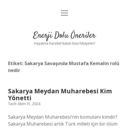
menüyü
Anasayfa
aç
Gizlilik Politikası
Enerji Dolu Öneriler
Yasal Uyarı
Hayatına hareket katan kısa hikayeler!
Hakkımızda
Etiket:
Sakarya Savaşında Mustafa Kemalin rolü
nedir
Sakarya Meydan Muharebesi Kim
Yönetti
Tarih: Ekim 31, 2024
Sakarya Meydan Muharebesi’nin komutanı kimdir?
Sakarya Muharebesi artık Türk milleti için bir ölüm