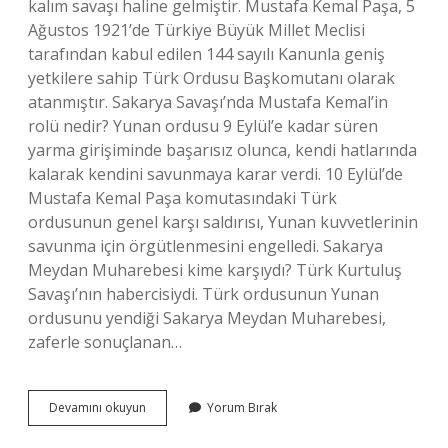
kalım savaşı haline gelmiştir. Mustafa Kemal Paşa, 5
Ağustos 1921’de Türkiye Büyük Millet Meclisi
tarafından kabul edilen 144 sayılı Kanunla geniş
yetkilere sahip Türk Ordusu Başkomutanı olarak
atanmıştır. Sakarya Savaşı’nda Mustafa Kemal’in
rolü nedir? Yunan ordusu 9 Eylül’e kadar süren
yarma girişiminde başarısız olunca, kendi hatlarında
kalarak kendini savunmaya karar verdi. 10 Eylül’de
Mustafa Kemal Paşa komutasındaki Türk
ordusunun genel karşı saldırısı, Yunan kuvvetlerinin
savunma için örgütlenmesini engelledi. Sakarya
Meydan Muharebesi kime karşıydı? Türk Kurtuluş
Savaşı’nın habercisiydi. Türk ordusunun Yunan
ordusunu yendiği Sakarya Meydan Muharebesi,
zaferle sonuçlanan…
Sakarya
Devamını okuyun
Yorum Bırak
Meydan
Muharebesi