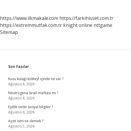
Kim
Yönetti
https://www.ilkmakale.com
https://farkihisset.com.tr
https://extremmutfak.com.tr
knight online
nttgame
Sitemap
Sidebar
Son Yazılar
Kuzu kulağı kokteyl içinde ne var ?
Ağustos 8, 2026
Neutrogena İsrail markası mı ?
Ağustos 8, 2026
Eşitlik nedir sosyal bilgiler ?
Ağustos 6, 2026
Ayzit ismi ne demek ?
Ağustos 5, 2026