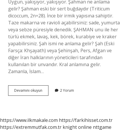
Uygun, yakışıyor, yakışıyor. Şahman ne anlama
gelir? Şahman eski bir sert buğdaydır (Triticum
dicoccum, 2n=28). İnce bir irmik yapısına sahiptir.
Taze makarna ve ravioli açabilirsiniz: sade, yumurta
veya sebze püresiyle denedik. ŞAHMAN unu ile her
türlü ekmek, lavaş, kek, börek, kurabiye ve kraker
yapabilirsiniz. Şah ismi ne anlama gelir? Şah (Eski
Farsça: Khşayath) veya Şehinşah, Pers, Afgan ve
diğer İran halklarının yöneticileri tarafından
kullanılan bir unvandır. Kral anlamına gelir.
Zamanla, İslam…
Şaheste
Devamını okuyun
2 Yorum
Ne
Anlama
Gelir
https://www.ilkmakale.com
https://farkihisset.com.tr
https://extremmutfak.com.tr
knight online
nttgame