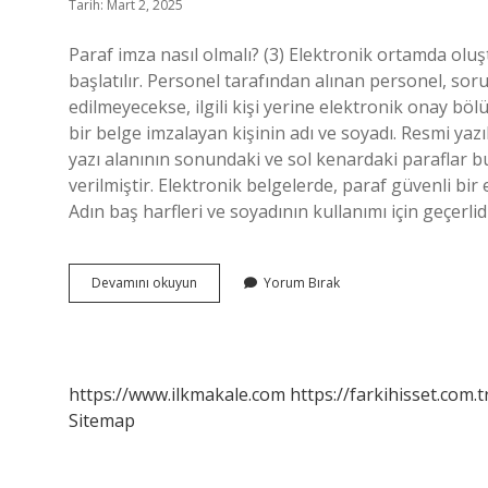
Tarih: Mart 2, 2025
Paraf imza nasıl olmalı? (3) Elektronik ortamda oluş
başlatılır. Personel tarafından alınan personel, sor
edilmeyecekse, ilgili kişi yerine elektronik onay bö
bir belge imzalayan kişinin adı ve soyadı. Resmi yaz
yazı alanının sonundaki ve sol kenardaki paraflar b
verilmiştir. Elektronik belgelerde, paraf güvenli bir 
Adın baş harfleri ve soyadının kullanımı için geçerlid
Paraf
Devamını okuyun
Yorum Bırak
Ne
Denir
https://www.ilkmakale.com
https://farkihisset.com.t
Sitemap