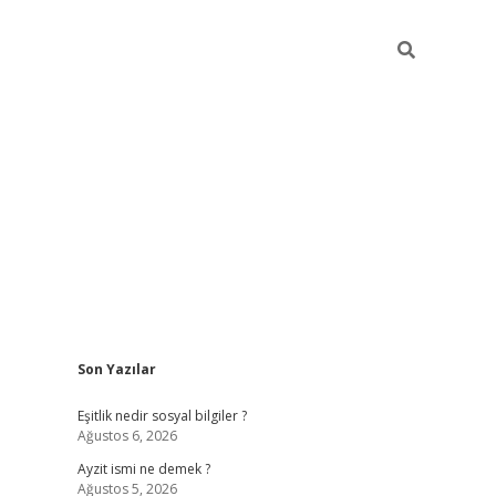
Sidebar
Son Yazılar
piabella güncel giriş
Eşitlik nedir sosyal bilgiler ?
Ağustos 6, 2026
Ayzit ismi ne demek ?
Ağustos 5, 2026