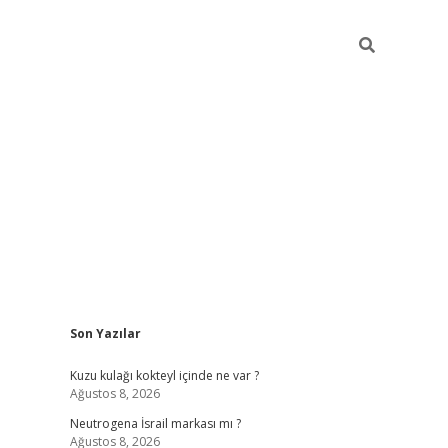
Sidebar
Son Yazılar
piabella güncel giriş
Kuzu kulağı kokteyl içinde ne var ?
Ağustos 8, 2026
Neutrogena İsrail markası mı ?
Ağustos 8, 2026