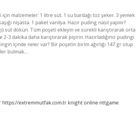
 için malzemeler: 1 litre süt. 1 su bardağı toz şeker. 3 yemek
şığı nişasta. 1 paket vanilya. Hazır puding nasıl yapılır?
ğı) süt dökün. Tüm poşeti ekleyin ve sürekli karıştırarak orta
e 2-3 dakika daha karıştırarak pişirin. Hazırladığınız pudingi
ngin içinde neler var? Bir poşetin birim ağırlığı 147 gr olup
ifler bulmak…
r
https://extremmutfak.com.tr
knight online
nttgame