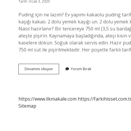
Tarih: Ocak 3, 2025
Puding için ne lazım? Ev yapımı kakaolu puding tarifi
kaşığı kakao. 2 dolu yemek kaşığı un. 2 dolu yemek ka
Nasıl hazırlanır? Bir tencereye 750 ml (3,5 su barda
ateşte pişirin. Kaynamaya başladığında, ateşi kısın v
kaselere dökün. Soğuk olarak servis edin. Hazır pudi
750 ml süt ile pişirilmektedir. Her poşette farklı tar
Puding
Devamını okuyun
Yorum Bırak
Yapmak
Için
Ne
Lazım
https://www.ilkmakale.com
https://farkihisset.com.t
Sitemap