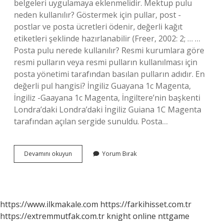
belgeleri uygulamaya eklenmelidir. Mektup pulu
neden kullanılır? Göstermek için pullar, post -
postlar ve posta ücretleri ödenir, değerli kağıt
etiketleri şeklinde hazırlanabilir (Freer, 2002: 2; … …
Posta pulu nerede kullanılır? Resmi kurumlara göre
resmi pulların veya resmi pulların kullanılması için
posta yönetimi tarafından basılan pulların adıdır. En
değerli pul hangisi? İngiliz Guayana 1c Magenta,
İngiliz -Gaayana 1c Magenta, İngiltere’nin başkenti
Londra’daki Londra’daki İngiliz Guiana 1C Magenta
tarafından açılan sergide sunuldu. Posta…
Pul
Devamını okuyun
Yorum Bırak
Hala
Kullanılıyor
Mu
https://www.ilkmakale.com
https://farkihisset.com.tr
https://extremmutfak.com.tr
knight online
nttgame