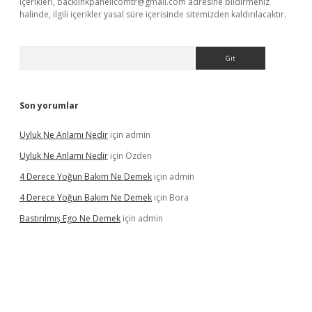
içerikleri,
backlinkpanelicomtr@gmail.com
adresine bildirmeniz
halinde, ilgili içerikler yasal süre içerisinde sitemizden kaldırılacaktır.
Arama
Son yorumlar
Uyluk Ne Anlamı Nedir
için
admin
Uyluk Ne Anlamı Nedir
için
Özden
4 Derece Yoğun Bakım Ne Demek
için
admin
4 Derece Yoğun Bakım Ne Demek
için
Bora
Bastırılmış Ego Ne Demek
için
admin