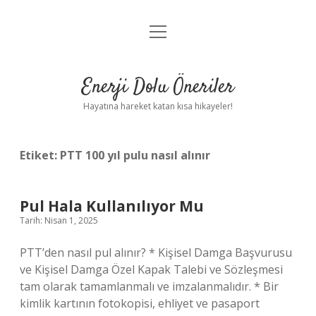
menüyü
Anasayfa
aç
Gizlilik Politikası
Enerji Dolu Öneriler
Yasal Uyarı
Hayatına hareket katan kısa hikayeler!
Hakkımızda
Etiket:
PTT 100 yıl pulu nasıl alınır
Pul Hala Kullanılıyor Mu
Tarih: Nisan 1, 2025
PTT’den nasıl pul alınır? * Kişisel Damga Başvurusu
ve Kişisel Damga Özel Kapak Talebi ve Sözleşmesi
tam olarak tamamlanmalı ve imzalanmalıdır. * Bir
kimlik kartının fotokopisi, ehliyet ve pasaport