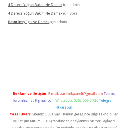
4 Derece Yoğun Bakım Ne Demek
için
admin
4 Derece Yoğun Bakım Ne Demek
için
Bora
Bastırılmış Ego Ne Demek
için
admin
ş
Reklam ve İletişim:
E-mail:
backlinkpaneli@gmail.com
Teams:
forumhizmeti@gmail.com
Whatsapp: 0262 606 0 726
Telegram:
@karabul
Yasal Uyarı:
Sitemiz, 5651 Sayılı Kanun gereğince Bilgi Teknolojileri
ve İletişim Kurumu (BTK) tarafından onaylanmış bir Yer Sağlayıcı
olarak hizmet vermektedir. Bu nedenle, sitedeki içerikleri proaktif