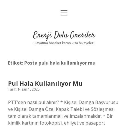
menüyü
Anasayfa
aç
Gizlilik Politikası
Enerji Dolu Öneriler
Yasal Uyarı
Hayatına hareket katan kısa hikayeler!
Hakkımızda
Etiket:
Posta pulu hala kullanılıyor mu
Pul Hala Kullanılıyor Mu
Tarih: Nisan 1, 2025
PTT’den nasıl pul alınır? * Kişisel Damga Başvurusu
ve Kişisel Damga Özel Kapak Talebi ve Sözleşmesi
tam olarak tamamlanmalı ve imzalanmalıdır. * Bir
kimlik kartının fotokopisi, ehliyet ve pasaport