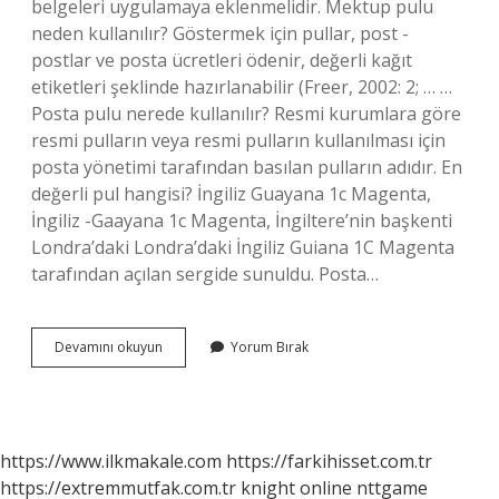
belgeleri uygulamaya eklenmelidir. Mektup pulu
neden kullanılır? Göstermek için pullar, post -
postlar ve posta ücretleri ödenir, değerli kağıt
etiketleri şeklinde hazırlanabilir (Freer, 2002: 2; … …
Posta pulu nerede kullanılır? Resmi kurumlara göre
resmi pulların veya resmi pulların kullanılması için
posta yönetimi tarafından basılan pulların adıdır. En
değerli pul hangisi? İngiliz Guayana 1c Magenta,
İngiliz -Gaayana 1c Magenta, İngiltere’nin başkenti
Londra’daki Londra’daki İngiliz Guiana 1C Magenta
tarafından açılan sergide sunuldu. Posta…
Pul
Devamını okuyun
Yorum Bırak
Hala
Kullanılıyor
Mu
https://www.ilkmakale.com
https://farkihisset.com.tr
https://extremmutfak.com.tr
knight online
nttgame