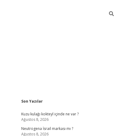
Sidebar
Son Yazılar
piabella güncel giriş
Kuzu kulağı kokteyl içinde ne var ?
Ağustos 8, 2026
Neutrogena İsrail markası mı ?
Ağustos 8, 2026