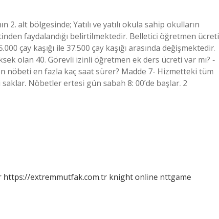
 2. alt bölgesinde; Yatılı ve yatılı okula sahip okulların
den faydalandığı belirtilmektedir. Belletici öğretmen ücreti
.000 çay kaşığı ile 37.500 çay kaşığı arasında değişmektedir.
ek olan 40. Görevli izinli öğretmen ek ders ücreti var mı? -
iyon nöbeti en fazla kaç saat sürer? Madde 7- Hizmetteki tüm
aklar. Nöbetler ertesi gün sabah 8: 00’de başlar. 2
r
https://extremmutfak.com.tr
knight online
nttgame