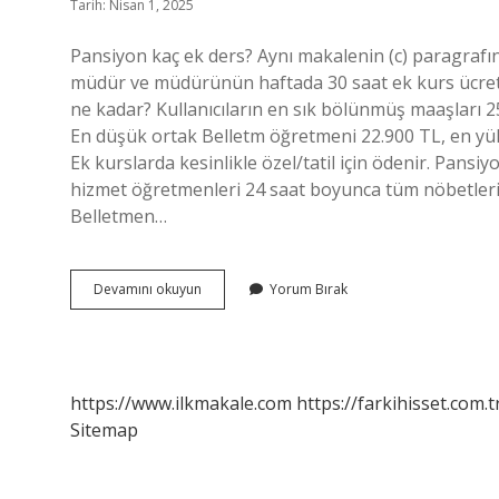
Tarih: Nisan 1, 2025
Pansiyon kaç ek ders? Aynı makalenin (c) paragrafının
müdür ve müdürünün haftada 30 saat ek kurs ücretin
ne kadar? Kullanıcıların en sık bölünmüş maaşları 25
En düşük ortak Belletm öğretmeni 22.900 TL, en yüks
Ek kurslarda kesinlikle özel/tatil için ödenir. Pans
hizmet öğretmenleri 24 saat boyunca tüm nöbetleri s
Belletmen…
Belletmenlik
Devamını okuyun
Yorum Bırak
Kaç
Saat
Ek
Ders
https://www.ilkmakale.com
https://farkihisset.com.t
Sitemap