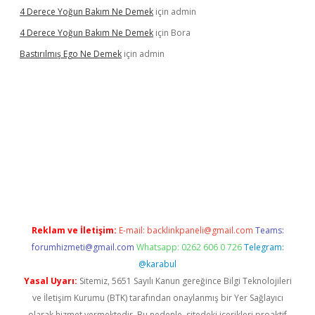
4 Derece Yoğun Bakım Ne Demek
için
admin
4 Derece Yoğun Bakım Ne Demek
için
Bora
Bastırılmış Ego Ne Demek
için
admin
ş
Reklam ve İletişim:
E-mail:
backlinkpaneli@gmail.com
Teams:
forumhizmeti@gmail.com
Whatsapp: 0262 606 0 726
Telegram:
@karabul
Yasal Uyarı:
Sitemiz, 5651 Sayılı Kanun gereğince Bilgi Teknolojileri
ve İletişim Kurumu (BTK) tarafından onaylanmış bir Yer Sağlayıcı
olarak hizmet vermektedir. Bu nedenle, sitedeki içerikleri proaktif