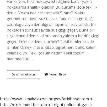
Fonksiyon, tekil noktaya istediğimiz kadar yakın
noktalarda analitik olabilir. Bu duruma izole tekillik
denir. Nokta nedir matematik 5. sınıf? Nokta
geometride boyutsuz olarak ifade edilir; genişliği,
uzunluğu veya derinliği olmayan bir kavramdır. Bir
noktadan sonsuz sayıda düz çizgi geçer. Buna bir
çizgi demeti denir. İki noktadan yalnızca bir düz çizgi
geçer. Tekil ne demek örnek? Tekil isimler: sözde
isimler. Örnek: masa, kitap, öğretmen, balık, kalem,
kelebek, vb. Tekil çözüm nedir? Tekil çözüm,
matematikte,…
Izole
Devamını okuyun
Yorum Bırak
Nokta
Nedir
Matematik
https://www.ilkmakale.com
https://farkihisset.com.tr
https://extremmutfak.com.tr
knight online
nttgame