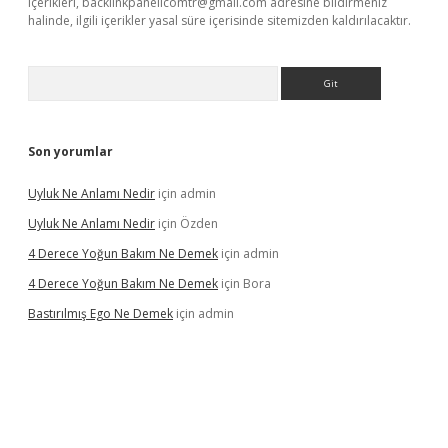
içerikleri,
backlinkpanelicomtr@gmail.com
adresine bildirmeniz
halinde, ilgili içerikler yasal süre içerisinde sitemizden kaldırılacaktır.
Arama
Son yorumlar
Uyluk Ne Anlamı Nedir
için
admin
Uyluk Ne Anlamı Nedir
için
Özden
4 Derece Yoğun Bakım Ne Demek
için
admin
4 Derece Yoğun Bakım Ne Demek
için
Bora
Bastırılmış Ego Ne Demek
için
admin