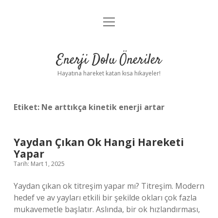
menüyü
Anasayfa
aç
Gizlilik Politikası
Enerji Dolu Öneriler
Yasal Uyarı
Hayatına hareket katan kısa hikayeler!
Hakkımızda
Etiket:
Ne arttıkça kinetik enerji artar
Yaydan Çıkan Ok Hangi Hareketi
Yapar
Tarih: Mart 1, 2025
Yaydan çıkan ok titreşim yapar mı? Titreşim. Modern
hedef ve av yayları etkili bir şekilde okları çok fazla
mukavemetle başlatır. Aslında, bir ok hızlandırması,