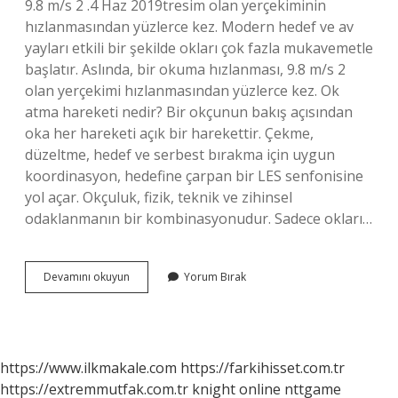
9.8 m/s 2 .4 Haz 2019tresim olan yerçekiminin
hızlanmasından yüzlerce kez. Modern hedef ve av
yayları etkili bir şekilde okları çok fazla mukavemetle
başlatır. Aslında, bir okuma hızlanması, 9.8 m/s 2
olan yerçekimi hızlanmasından yüzlerce kez. Ok
atma hareketi nedir? Bir okçunun bakış açısından
oka her hareketi açık bir harekettir. Çekme,
düzeltme, hedef ve serbest bırakma için uygun
koordinasyon, hedefine çarpan bir LES senfonisine
yol açar. Okçuluk, fizik, teknik ve zihinsel
odaklanmanın bir kombinasyonudur. Sadece okları…
Yaydan
Devamını okuyun
Yorum Bırak
Çıkan
Ok
Hangi
Hareketi
Yapar
https://www.ilkmakale.com
https://farkihisset.com.tr
https://extremmutfak.com.tr
knight online
nttgame