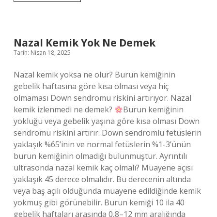
otu
neye
yarar
?
Nazal Kemik Yok Ne Demek
Tarih: Nisan 18, 2025
Nazal kemik yoksa ne olur? Burun kemiğinin
gebelik haftasına göre kısa olması veya hiç
olmaması Down sendromu riskini artırıyor. Nazal
kemik izlenmedi ne demek?
Burun kemiğinin
yokluğu veya gebelik yaşına göre kısa olması Down
sendromu riskini artırır. Down sendromlu fetüslerin
yaklaşık %65’inin ve normal fetüslerin %1-3’ünün
burun kemiğinin olmadığı bulunmuştur. Ayrıntılı
ultrasonda nazal kemik kaç olmalı? Muayene açısı
yaklaşık 45 derece olmalıdır. Bu derecenin altında
veya baş açılı olduğunda muayene edildiğinde kemik
yokmuş gibi görünebilir. Burun kemiği 10 ila 40
gebelik haftaları arasında 0,8–12 mm aralığında