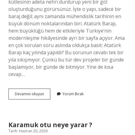
kütlesinin adeta nehri durdurup yeni bir göl
oluşturduğunu görürsünüz. İşte o yapı, sadece bir
baraj değil; aynı zamanda mühendislik tarihinin en
büyük dönüm noktalarından biri. Atatürk Barajı,
hem büyüklüğü hem de etkileriyle Türkiye’nin
modernleşme hikâyesinde ayrı bir sayfa açıyor. Ama
en çok sorulan soru aslında oldukça basit: Atatürk
Barajı kaç yılında yapıldı? Bu sorunun cevabı tek bir
yıla sıkışmıyor. Çünkü bu tür dev projeler bir günde
başlamıyor, bir günde de bitmiyor. Yine de kısa
cevap…
Atatürk
Devamını okuyun
Yorum Bırak
Barajı
kaç
yılında
yapıldı
?
Karamuk otu neye yarar ?
Tarih: Haziran 20, 2026