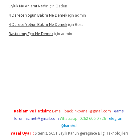
Uyluk Ne Anlamı Nedir
için
Özden
4 Derece Yoğun Bakım Ne Demek
için
admin
4 Derece Yoğun Bakım Ne Demek
için
Bora
Bastırılmış Ego Ne Demek
için
admin
piabella güncel giriş
Reklam ve İletişim:
E-mail:
backlinkpaneli@gmail.com
Teams:
forumhizmeti@gmail.com
Whatsapp: 0262 606 0 726
Telegram:
@karabul
Yasal Uyarı:
Sitemiz, 5651 Sayılı Kanun gereğince Bilgi Teknolojileri