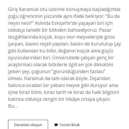
Giriş Karamuk otu üzerine konuşmaya başladığımda
çoğu öğrencinin yüzünde aynı ifade beliriyor: “Bu da
neyin nesi?” Aslında Eskişehir’de yaşayan biri için
oldukça tanıdık bir bitkiden bahsediyoruz. Pazar
tezgâhlarında küçük, koyu mor meyveleriyle göze
çarpan, bazen reçeli yapılan, bazen de kurutulup çay
gibi kullanılan bu bitki, doğanın küçük ama güçlü
oyuncularından biri. Üniversitede çalışan genç bir
araştırmacı olarak bitkilerle ilgili en çok dikkatimi
çeken şey, çoğunun “göründüğünden fazlası”
olması. Karamuk da tam olarak böyle. Dışarıdan
bakınca sıradan bir yabani meyve gibi duruyor ama
içine biraz bilim, biraz tarih ve biraz da halk bilgisini
katınca oldukça zengin bir hikâye ortaya çıkıyor.
Bu…
Karamuk
Devamını okuyun
Yorum Bırak