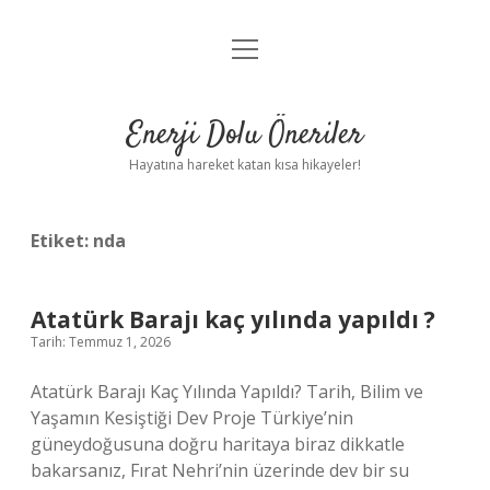
menüyü
Anasayfa
aç
Gizlilik Politikası
Enerji Dolu Öneriler
Yasal Uyarı
Hayatına hareket katan kısa hikayeler!
Hakkımızda
Etiket:
nda
Atatürk Barajı kaç yılında yapıldı ?
Tarih: Temmuz 1, 2026
Atatürk Barajı Kaç Yılında Yapıldı? Tarih, Bilim ve
Yaşamın Kesiştiği Dev Proje Türkiye’nin
güneydoğusuna doğru haritaya biraz dikkatle
bakarsanız, Fırat Nehri’nin üzerinde dev bir su