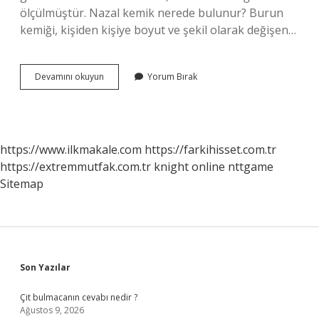
ölçülmüştür. Nazal kemik nerede bulunur? Burun
kemiği, kişiden kişiye boyut ve şekil olarak değişen…
Nazal
Devamını okuyun
Yorum Bırak
Kemik
Yok
Ne
Demek
https://www.ilkmakale.com
https://farkihisset.com.tr
https://extremmutfak.com.tr
knight online
nttgame
Sitemap
Sidebar
Son Yazılar
Çit bulmacanın cevabı nedir ?
Ağustos 9, 2026