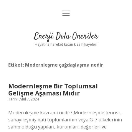
menüyü
Anasayfa
aç
Gizlilik Politikası
Enerji Dolu Öneriler
Yasal Uyarı
Hayatına hareket katan kısa hikayeler!
Hakkımızda
Etiket:
Modernleşme çağdaşlaşma nedir
Modernleşme Bir Toplumsal
Gelişme Aşaması Mıdır
Tarih: Eylül 7, 2024
Modernleşme kavramı nedir? Modernleşme teorisi,
sanayileşmiş batı toplumlarının veya G-7 ülkelerinin
sahip olduğu yapıları, kurumları, değerleri ve