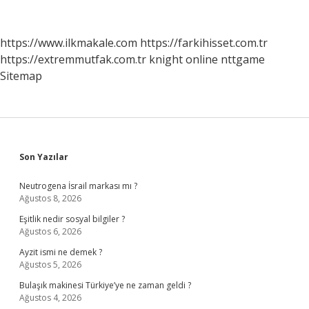
Gelişme
Aşaması
Mıdır
https://www.ilkmakale.com
https://farkihisset.com.tr
https://extremmutfak.com.tr
knight online
nttgame
Sitemap
Sidebar
Son Yazılar
Neutrogena İsrail markası mı ?
Ağustos 8, 2026
Eşitlik nedir sosyal bilgiler ?
Ağustos 6, 2026
Ayzit ismi ne demek ?
Ağustos 5, 2026
Bulaşık makinesi Türkiye’ye ne zaman geldi ?
Ağustos 4, 2026