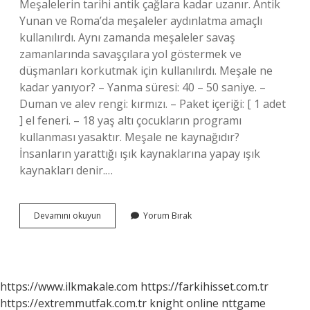
Meşalelerin tarihi antik çağlara kadar uzanır. Antik
Yunan ve Roma’da meşaleler aydınlatma amaçlı
kullanılırdı. Aynı zamanda meşaleler savaş
zamanlarında savaşçılara yol göstermek ve
düşmanları korkutmak için kullanılırdı. Meşale ne
kadar yanıyor? – Yanma süresi: 40 – 50 saniye. –
Duman ve alev rengi: kırmızı. – Paket içeriği: [ 1 adet
] el feneri. – 18 yaş altı çocukların programı
kullanması yasaktır. Meşale ne kaynağıdır?
İnsanların yarattığı ışık kaynaklarına yapay ışık
kaynakları denir.…
Meşale
Devamını okuyun
Yorum Bırak
Nedir
Özellikleri
Nelerdir
https://www.ilkmakale.com
https://farkihisset.com.tr
https://extremmutfak.com.tr
knight online
nttgame