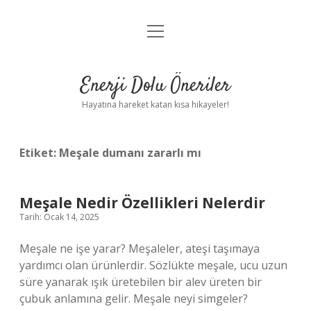
menüyü
Anasayfa
aç
Gizlilik Politikası
Enerji Dolu Öneriler
Yasal Uyarı
Hayatına hareket katan kısa hikayeler!
Hakkımızda
Etiket:
Meşale dumanı zararlı mı
Meşale Nedir Özellikleri Nelerdir
Tarih: Ocak 14, 2025
Meşale ne işe yarar? Meşaleler, ateşi taşımaya
yardımcı olan ürünlerdir. Sözlükte meşale, ucu uzun
süre yanarak ışık üretebilen bir alev üreten bir
çubuk anlamına gelir. Meşale neyi simgeler?