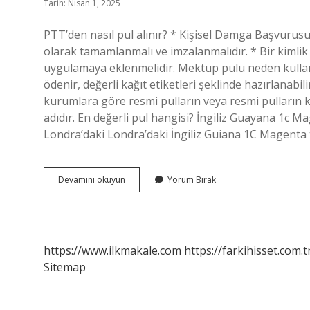
Tarih: Nisan 1, 2025
PTT’den nasıl pul alınır? * Kişisel Damga Başvurus
olarak tamamlanmalı ve imzalanmalıdır. * Bir kimlik 
uygulamaya eklenmelidir. Mektup pulu neden kullanıl
ödenir, değerli kağıt etiketleri şeklinde hazırlanabil
kurumlara göre resmi pulların veya resmi pulların ku
adıdır. En değerli pul hangisi? İngiliz Guayana 1c M
Londra’daki Londra’daki İngiliz Guiana 1C Magenta 
Pul
Devamını okuyun
Yorum Bırak
Hala
Kullanılıyor
Mu
https://www.ilkmakale.com
https://farkihisset.com.t
Sitemap