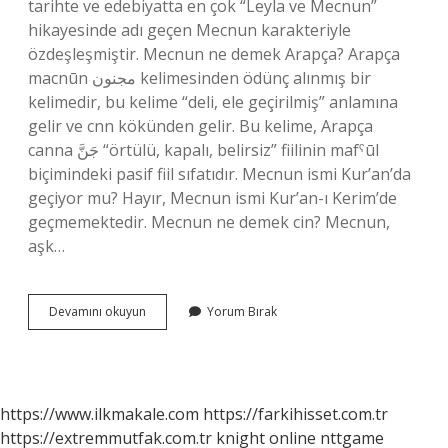
tarihte ve edebiyatta en çok “Leyla ve Mecnun”
hikayesinde adı geçen Mecnun karakteriyle
özdeşleşmiştir. Mecnun ne demek Arapça? Arapça
macnūn مجنون kelimesinden ödünç alınmış bir
kelimedir, bu kelime “deli, ele geçirilmiş” anlamına
gelir ve cnn kökünden gelir. Bu kelime, Arapça
canna جَنَّ “örtülü, kapalı, belirsiz” fiilinin mafˁūl
biçimindeki pasif fiil sıfatıdır. Mecnun ismi Kur’an’da
geçiyor mu? Hayır, Mecnun ismi Kur’an-ı Kerim’de
geçmemektedir. Mecnun ne demek cin? Mecnun,
aşk…
Mecnun
Devamını okuyun
Yorum Bırak
Kelimesinin
Anlamı
Nedir
https://www.ilkmakale.com
https://farkihisset.com.tr
https://extremmutfak.com.tr
knight online
nttgame