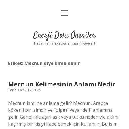
menüyü
Anasayfa
aç
Gizlilik Politikası
Enerji Dolu Öneriler
Yasal Uyarı
Hayatına hareket katan kısa hikayeler!
Hakkımızda
Etiket:
Mecnun diye kime denir
Mecnun Kelimesinin Anlamı Nedir
Tarih: Ocak 12, 2025
Mecnun ismi ne anlama gelir? Mecnun, Arapça
kökenli bir isimdir ve “çılgın” veya “deli” anlamına
gelir. Genellikle aşırı aşk veya tutku nedeniyle aklını
kaçırmış bir kişiyi ifade etmek için kullanılır. Bu isim,