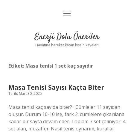
menüyü
Anasayfa
aç
Gizlilik Politikası
Enerji Dolu Öneriler
Yasal Uyarı
Hayatına hareket katan kısa hikayeler!
Hakkımızda
Etiket:
Masa tenisi 1 set kaç sayıdır
Masa Tenisi Sayısı Kaçta Biter
Tarih: Mart 30, 2025
Masa tenisi kaç sayıda biter? · Cümleler 11 sayıdan
oluşur. Durum 10-10 ise, fark 2. cümlelere çıkarılana
kadar bir sayfa devam eder. Toplam 7 set çalınıyor. 4
set alan, muzaffer. Nasıl tenis oynarım, kurallar