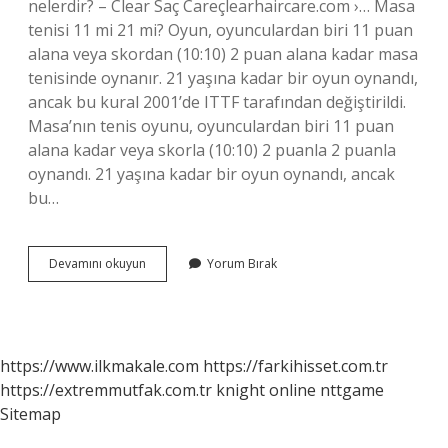
nelerdir? – Clear Saç Careçlearhaircare.com ›… Masa
tenisi 11 mi 21 mi? Oyun, oyunculardan biri 11 puan
alana veya skordan (10:10) 2 puan alana kadar masa
tenisinde oynanır. 21 yaşına kadar bir oyun oynandı,
ancak bu kural 2001’de ITTF tarafından değiştirildi.
Masa’nın tenis oyunu, oyunculardan biri 11 puan
alana kadar veya skorla (10:10) 2 puanla 2 puanla
oynandı. 21 yaşına kadar bir oyun oynandı, ancak
bu…
Masa
Devamını okuyun
Yorum Bırak
Tenisi
Sayısı
Kaçta
Biter
https://www.ilkmakale.com
https://farkihisset.com.tr
https://extremmutfak.com.tr
knight online
nttgame
Sitemap