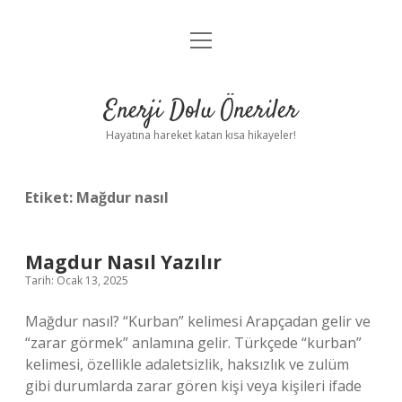
menüyü
Anasayfa
aç
Gizlilik Politikası
Enerji Dolu Öneriler
Yasal Uyarı
Hayatına hareket katan kısa hikayeler!
Hakkımızda
Etiket:
Mağdur nasıl
Magdur Nasıl Yazılır
Tarih: Ocak 13, 2025
Mağdur nasıl? “Kurban” kelimesi Arapçadan gelir ve
“zarar görmek” anlamına gelir. Türkçede “kurban”
kelimesi, özellikle adaletsizlik, haksızlık ve zulüm
gibi durumlarda zarar gören kişi veya kişileri ifade