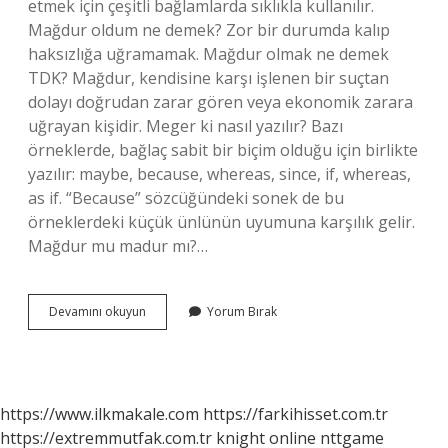
etmek için çeşitli bağlamlarda sıklıkla kullanılır.
Mağdur oldum ne demek? Zor bir durumda kalıp
haksızlığa uğramamak. Mağdur olmak ne demek
TDK? Mağdur, kendisine karşı işlenen bir suçtan
dolayı doğrudan zarar gören veya ekonomik zarara
uğrayan kişidir. Meger ki nasıl yazılır? Bazı
örneklerde, bağlaç sabit bir biçim olduğu için birlikte
yazılır: maybe, because, whereas, since, if, whereas,
as if. “Because” sözcüğündeki sonek de bu
örneklerdeki küçük ünlünün uyumuna karşılık gelir.
Mağdur mu madur mı?…
Magdur
Devamını okuyun
Yorum Bırak
Nasıl
Yazılır
https://www.ilkmakale.com
https://farkihisset.com.tr
https://extremmutfak.com.tr
knight online
nttgame