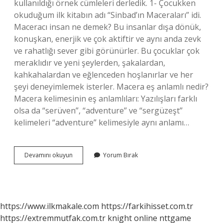
kullanıldığı örnek cümleleri derledik. 1- Çocukken
okuduğum ilk kitabın adı “Sinbad’ın Maceraları” idi.
Maceracı insan ne demek? Bu insanlar dışa dönük,
konuşkan, enerjik ve çok aktiftir ve aynı anda zevk
ve rahatlığı sever gibi görünürler. Bu çocuklar çok
meraklıdır ve yeni şeylerden, şakalardan,
kahkahalardan ve eğlenceden hoşlanırlar ve her
şeyi deneyimlemek isterler. Macera eş anlamlı nedir?
Macera kelimesinin eş anlamlıları: Yazılışları farklı
olsa da “serüven”, “adventure” ve “sergüzeşt”
kelimeleri “adventure” kelimesiyle aynı anlamı…
Macera
Devamını okuyun
Yorum Bırak
Ne
Denir
https://www.ilkmakale.com
https://farkihisset.com.tr
https://extremmutfak.com.tr
knight online
nttgame