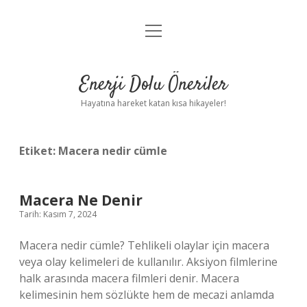
menüyü
Anasayfa
aç
Gizlilik Politikası
Enerji Dolu Öneriler
Yasal Uyarı
Hayatına hareket katan kısa hikayeler!
Hakkımızda
Etiket:
Macera nedir cümle
Macera Ne Denir
Tarih: Kasım 7, 2024
Macera nedir cümle? Tehlikeli olaylar için macera
veya olay kelimeleri de kullanılır. Aksiyon filmlerine
halk arasında macera filmleri denir. Macera
kelimesinin hem sözlükte hem de mecazi anlamda