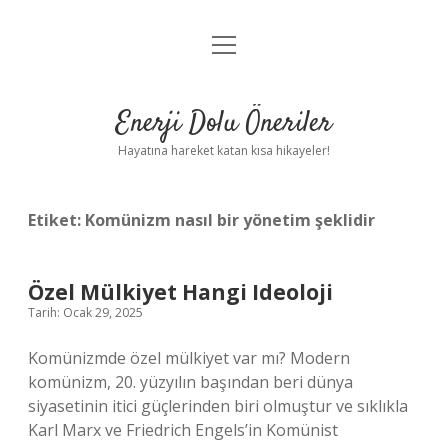
menüyü
Anasayfa
aç
Gizlilik Politikası
Enerji Dolu Öneriler
Yasal Uyarı
Hayatına hareket katan kısa hikayeler!
Hakkımızda
Etiket:
Komünizm nasıl bir yönetim şeklidir
Özel Mülkiyet Hangi Ideoloji
Tarih: Ocak 29, 2025
Komünizmde özel mülkiyet var mı? Modern
komünizm, 20. yüzyılın başından beri dünya
siyasetinin itici güçlerinden biri olmuştur ve sıklıkla
Karl Marx ve Friedrich Engels’in Komünist