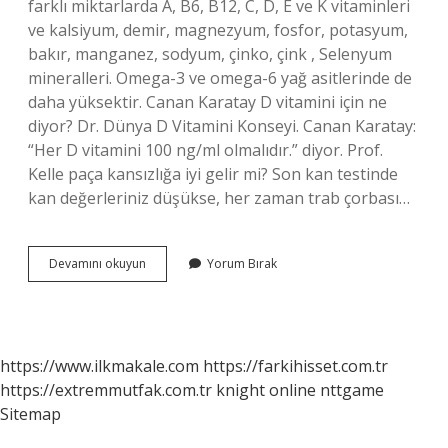
farklı miktarlarda A, B6, B12, C, D, E ve K vitaminleri
ve kalsiyum, demir, magnezyum, fosfor, potasyum,
bakır, manganez, sodyum, çinko, çink , Selenyum
mineralleri. Omega-3 ve omega-6 yağ asitlerinde de
daha yüksektir. Canan Karatay D vitamini için ne
diyor? Dr. Dünya D Vitamini Konseyi. Canan Karatay:
“Her D vitamini 100 ng/ml olmalıdır.” diyor. Prof.
Kelle paça kansızlığa iyi gelir mi? Son kan testinde
kan değerleriniz düşükse, her zaman trab çorbası…
Kelle
Devamını okuyun
Yorum Bırak
Paça
Da
D
Vitamini
Var
https://www.ilkmakale.com
https://farkihisset.com.tr
Mı
https://extremmutfak.com.tr
knight online
nttgame
Sitemap