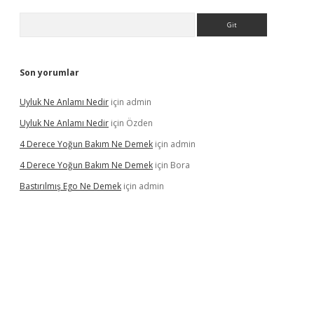
Arama
Son yorumlar
Uyluk Ne Anlamı Nedir
için
admin
Uyluk Ne Anlamı Nedir
için
Özden
4 Derece Yoğun Bakım Ne Demek
için
admin
4 Derece Yoğun Bakım Ne Demek
için
Bora
Bastırılmış Ego Ne Demek
için
admin
 güncel giriş