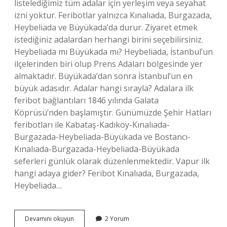
listelediğimiz tüm adalar için yerleşim veya seyahat
izni yoktur. Feribotlar yalnızca Kınalıada, Burgazada,
Heybeliada ve Büyükada’da durur. Ziyaret etmek
istediğiniz adalardan herhangi birini seçebilirsiniz.
Heybeliada mı Büyükada mı? Heybeliada, İstanbul’un
ilçelerinden biri olup Prens Adaları bölgesinde yer
almaktadır. Büyükada’dan sonra İstanbul’un en
büyük adasıdır. Adalar hangi sırayla? Adalara ilk
feribot bağlantıları 1846 yılında Galata
Köprüsü’nden başlamıştır. Günümüzde Şehir Hatları
feribotları ile Kabataş-Kadıköy-Kınalıada-
Burgazada-Heybeliada-Büyükada ve Bostancı-
Kınalıada-Burgazada-Heybeliada-Büyükada
seferleri günlük olarak düzenlenmektedir. Vapur ilk
hangi adaya gider? Feribot Kınalıada, Burgazada,
Heybeliada…
İStanbul
Devamını okuyun
2 Yorum