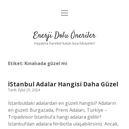
menüyü
Anasayfa
aç
Gizlilik Politikası
Enerji Dolu Öneriler
Yasal Uyarı
Hayatına hareket katan kısa hikayeler!
Hakkımızda
Etiket:
Kınalıada güzel mi
İStanbul Adalar Hangisi Daha Güzel
Tarih: Eylül 25, 2024
İstanbuldaki adalardan en güzeli hangisi? Adaların
en güzeli: Burgazada, Prens Adaları, Türkiye –
Tripadvisor İstanbul’a hangi adalara gidilir?
İstanbul’dan adalara feribotla ulaşabilirsiniz. Ancak,