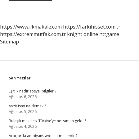
Adalar
Hangisi
Daha
Güzel
https://www.ilkmakale.com
https://farkihisset.com.tr
https://extremmutfak.com.tr
knight online
nttgame
Sitemap
Sidebar
Son Yazılar
Eşitlik nedir sosyal bilgiler ?
Ağustos 6, 2026
Ayzit ismi ne demek ?
Ağustos 5, 2026
Bulaşık makinesi Türkiye’ye ne zaman geldi ?
Ağustos 4, 2026
Araçlarda ambiyans aydınlatma nedir ?