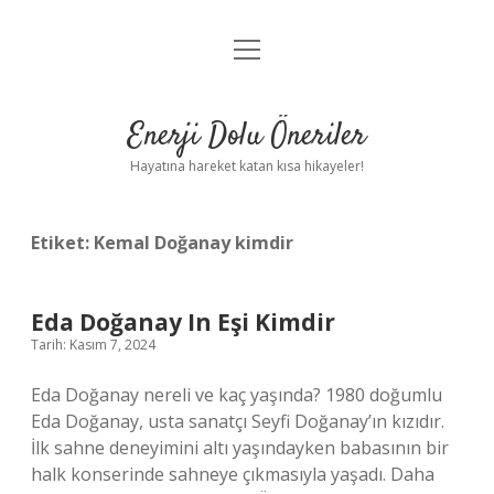
menüyü
Anasayfa
aç
Gizlilik Politikası
Enerji Dolu Öneriler
Yasal Uyarı
Hayatına hareket katan kısa hikayeler!
Hakkımızda
Etiket:
Kemal Doğanay kimdir
Eda Doğanay In Eşi Kimdir
Tarih: Kasım 7, 2024
Eda Doğanay nereli ve kaç yaşında? 1980 doğumlu
Eda Doğanay, usta sanatçı Seyfi Doğanay’ın kızıdır.
İlk sahne deneyimini altı yaşındayken babasının bir
halk konserinde sahneye çıkmasıyla yaşadı. Daha