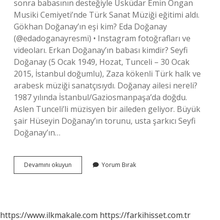
sonra babasının desteğiyle Üsküdar Emin Ongan
Musiki Cemiyeti’nde Türk Sanat Müziği eğitimi aldı.
Gökhan Doğanay’ın eşi kim? Eda Doğanay
(@edadoganayresmi) • Instagram fotoğrafları ve
videoları. Erkan Doğanay’ın babası kimdir? Seyfi
Doğanay (5 Ocak 1949, Hozat, Tunceli – 30 Ocak
2015, İstanbul doğumlu), Zaza kökenli Türk halk ve
arabesk müziği sanatçısıydı. Doğanay ailesi nereli?
1987 yılında İstanbul/Gaziosmanpaşa’da doğdu.
Aslen Tunceli’li müzisyen bir aileden geliyor. Büyük
şair Hüseyin Doğanay’ın torunu, usta şarkıcı Seyfi
Doğanay’ın…
Eda
Devamını okuyun
Yorum Bırak
Doğanay
In
Eşi
Kimdir
https://www.ilkmakale.com
https://farkihisset.com.tr