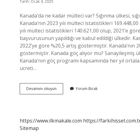
Tarih: Ocak 4, 2025
Kanada’da ne kadar mülteci var? Sığınma ülkesi, sığ
Kanada’nın 2023 yılı mülteci istatistikleri 169.448,0
yılı mülteci istatistikleri 140.621,00 olup, 2021’e gö
başvurusunun yapıldığı ve kabul edildiği ülkedir. Kana
2022’ye göre %20,5 artış göstermiştir. Kanada’nın 202
göstermiştir. Kanada göç alıyor mu? Sanayileşmiş ül
Kanada’nın göç programı kapsamında her yıl ortalama
ücreti…
Kanada
Devamını okuyun
Yorum Bırak
Ne
Kadar
Göç
Alıyor
https://www.ilkmakale.com
https://farkihisset.com.t
Sitemap