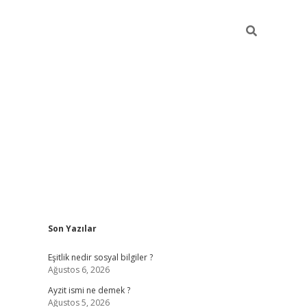
Sidebar
Son Yazılar
piabella güncel giriş
Eşitlik nedir sosyal bilgiler ?
Ağustos 6, 2026
Ayzit ismi ne demek ?
Ağustos 5, 2026