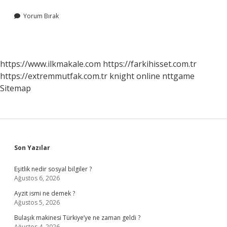
Yorum Bırak
https://www.ilkmakale.com
https://farkihisset.com.tr
https://extremmutfak.com.tr
knight online
nttgame
Sitemap
Sidebar
Son Yazılar
Eşitlik nedir sosyal bilgiler ?
Ağustos 6, 2026
Ayzit ismi ne demek ?
Ağustos 5, 2026
Bulaşık makinesi Türkiye’ye ne zaman geldi ?
Ağustos 4, 2026