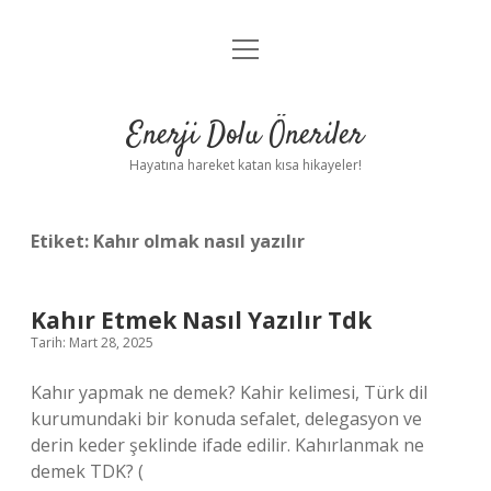
menüyü
Anasayfa
aç
Gizlilik Politikası
Enerji Dolu Öneriler
Yasal Uyarı
Hayatına hareket katan kısa hikayeler!
Hakkımızda
Etiket:
Kahır olmak nasıl yazılır
Kahır Etmek Nasıl Yazılır Tdk
Tarih: Mart 28, 2025
Kahır yapmak ne demek? Kahir kelimesi, Türk dil
kurumundaki bir konuda sefalet, delegasyon ve
derin keder şeklinde ifade edilir. Kahırlanmak ne
demek TDK? (