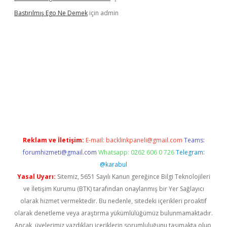
Bastırılmış Ego Ne Demek
için
admin
iş
Reklam ve İletişim:
E-mail:
backlinkpaneli@gmail.com
Teams:
forumhizmeti@gmail.com
Whatsapp: 0262 606 0 726
Telegram:
@karabul
Yasal Uyarı:
Sitemiz, 5651 Sayılı Kanun gereğince Bilgi Teknolojileri
ve İletişim Kurumu (BTK) tarafından onaylanmış bir Yer Sağlayıcı
olarak hizmet vermektedir. Bu nedenle, sitedeki içerikleri proaktif
olarak denetleme veya araştırma yükümlülüğümüz bulunmamaktadır.
Ancak, üyelerimiz yazdıkları içeriklerin sorumluluğunu taşımakta olup,