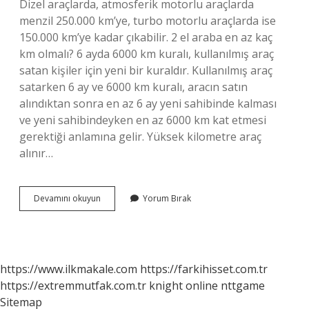
Dizel araçlarda, atmosferik motorlu araçlarda
menzil 250.000 km’ye, turbo motorlu araçlarda ise
150.000 km’ye kadar çıkabilir. 2 el araba en az kaç
km olmalı? 6 ayda 6000 km kuralı, kullanılmış araç
satan kişiler için yeni bir kuraldır. Kullanılmış araç
satarken 6 ay ve 6000 km kuralı, aracın satın
alındıktan sonra en az 6 ay yeni sahibinde kalması
ve yeni sahibindeyken en az 6000 km kat etmesi
gerektiği anlamına gelir. Yüksek kilometre araç
alınır…
200
Devamını okuyun
Yorum Bırak
Bin
Km
De
Araç
Alınır
https://www.ilkmakale.com
https://farkihisset.com.tr
Mı
https://extremmutfak.com.tr
knight online
nttgame
Sitemap