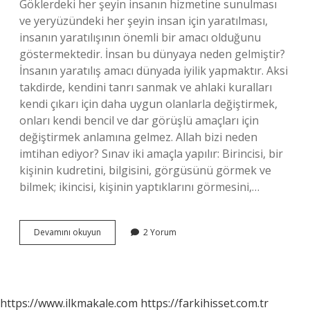
Göklerdeki her şeyin insanın hizmetine sunulması
ve yeryüzündeki her şeyin insan için yaratılması,
insanın yaratılışının önemli bir amacı olduğunu
göstermektedir. İnsan bu dünyaya neden gelmiştir?
İnsanın yaratılış amacı dünyada iyilik yapmaktır. Aksi
takdirde, kendini tanrı sanmak ve ahlaki kuralları
kendi çıkarı için daha uygun olanlarla değiştirmek,
onları kendi bencil ve dar görüşlü amaçları için
değiştirmek anlamına gelmez. Allah bizi neden
imtihan ediyor? Sınav iki amaçla yapılır: Birincisi, bir
kişinin kudretini, bilgisini, görgüsünü görmek ve
bilmek; ikincisi, kişinin yaptıklarını görmesini,…
Allah
Devamını okuyun
2 Yorum
Bizi
Bu
Dünyaya
Neden
Gönderdi
https://www.ilkmakale.com
https://farkihisset.com.tr