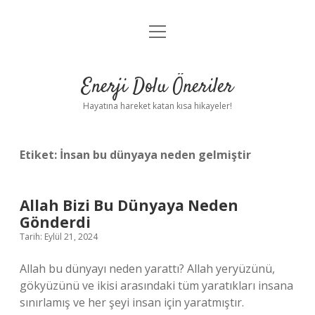
menüyü
Anasayfa
aç
Gizlilik Politikası
Enerji Dolu Öneriler
Yasal Uyarı
Hayatına hareket katan kısa hikayeler!
Hakkımızda
Etiket:
İnsan bu dünyaya neden gelmiştir
Allah Bizi Bu Dünyaya Neden
Gönderdi
Tarih: Eylül 21, 2024
Allah bu dünyayı neden yarattı? Allah yeryüzünü,
gökyüzünü ve ikisi arasındaki tüm yaratıkları insana
sınırlamış ve her şeyi insan için yaratmıştır.